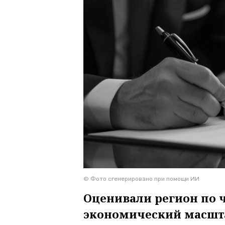
© Фото сгенерировано при помощи ИИ
Оценивали регион по 
экономический масшта