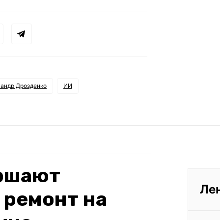
андр Дрозденко
ИИ
ершают
Ле
 ремонт на