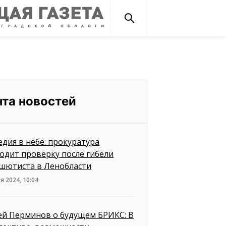
нта новостей
едия в небе: прокуратура
одит проверку после гибели
шютиста в Ленобласти
я 2024, 10:04
ей Перминов о будущем БРИКС: В