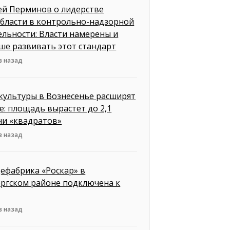
ей Перминов о лидерстве
бласти в контрольно-надзорной
ельности: Власти намерены и
ше развивать этот стандарт
в назад
культуры в Вознесенье расширят
е: площадь вырастет до 2,1
чи «квадратов»
в назад
ефабрика «Роскар» в
ргском районе подключена к
в назад