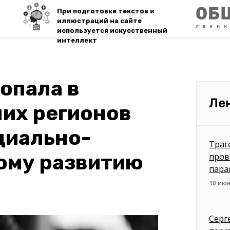
При подготовке текстов и
иллюстраций на сайте
используется искусственный
интеллект
опала в
Ле
их регионов
циально-
Траг
ому развитию
пров
пара
10 июн
Серг