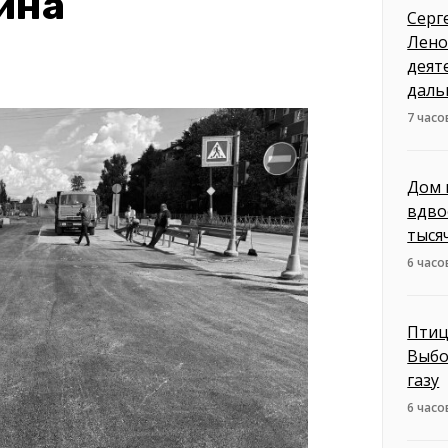
ина
Серг
Лено
деят
даль
7 часо
Дом 
вдво
тыся
6 часо
Птиц
Выбо
газу
6 часо