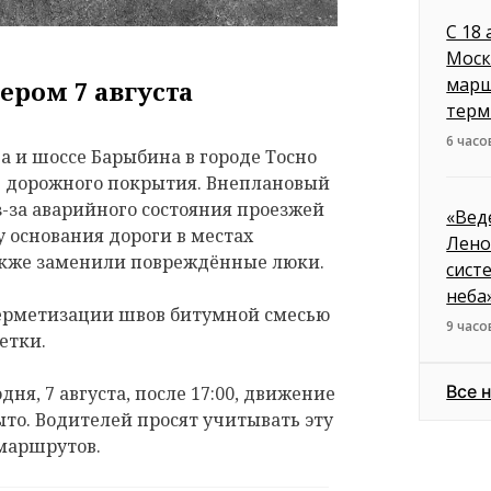
С 18
Моск
марш
ером 7 августа
терм
6 часо
 и шоссе Барыбина в городе Тосно
е дорожного покрытия. Внеплановый
з-за аварийного состояния проезжей
«Вед
 основания дороги в местах
Лено
акже заменили повреждённые люки.
сист
неба
герметизации швов битумной смесью
9 часо
етки.
Все 
дня, 7 августа, после 17:00, движение
ыто. Водителей просят учитывать эту
маршрутов.