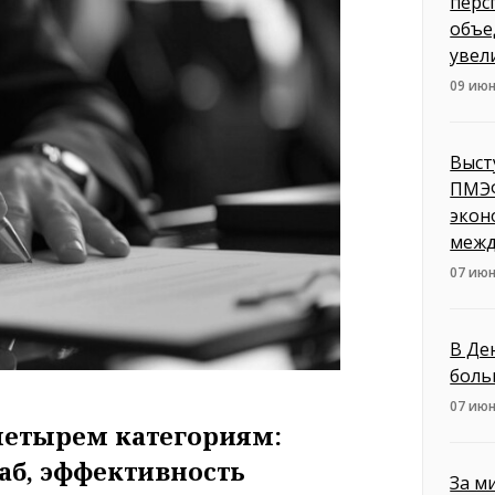
перс
объе
увел
09 июн
Выст
ПМЭФ
экон
межд
07 июн
В Де
боль
07 июн
четырем категориям:
б, эффективность
За м