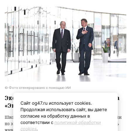
© Фото сгенерировано с помощью ИИ
Экскурсия прошла в рамках проекта
Сайт og47.ru использует cookies.
«Эконаставники»
Продолжая использовать сайт, вы даете
согласие на обработку данных в
Школьники Всеволожского района во время экскурсии
соответствии с
политикой обработки
по экотропе «Еловые холмы» не только полюбовались
cookies
.
живописными видами, но и провели настоящее