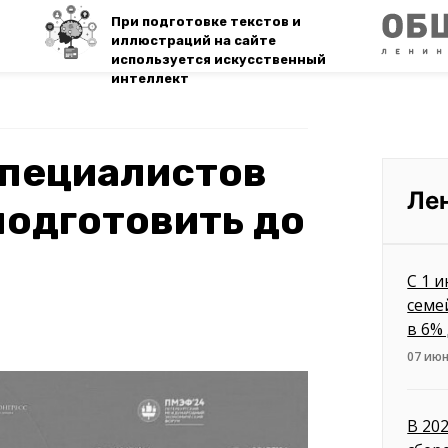
При подготовке текстов и
иллюстраций на сайте
используется искусственный
интеллект
специалистов
Ле
одготовить до
С 1 
семе
в 6%
07 июн
В 20