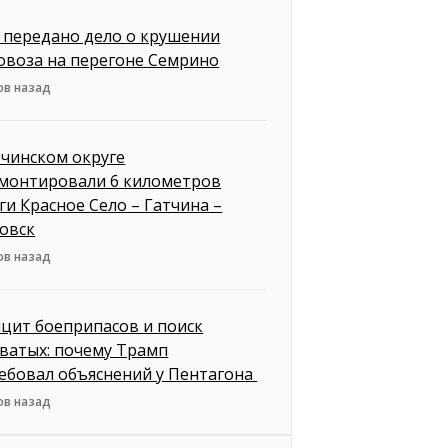
д передано дело о крушении
овоза на перегоне Семрино
ов назад
тчинском округе
монтировали 6 километров
ги Красное Село – Гатчина –
овск
ов назад
цит боеприпасов и поиск
ватых: почему Трамп
ебовал объяснений у Пентагона
ов назад