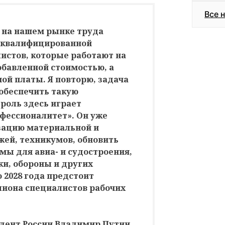
Все 
 на нашем рынке труда
 квалифицированной
листов, которые работают на
обавленной стоимостью, а
ой платы. Я повторю, задача
обеспечить такую
роль здесь играет
фессионалитет». Он уже
зацию материальной и
жей, техникумов, обновить
ы для авиа- и судостроения,
и, обороны и других
о 2028 года предстоит
лиона специалистов рабочих
дент России Владимир Путин.