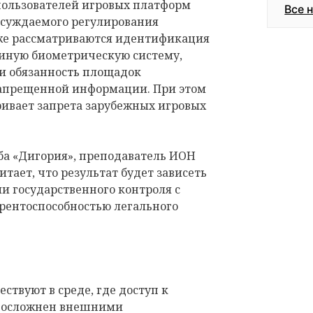
пользователей игровых платформ
Все 
обсуждаемого регулирования
кже рассматриваются идентификация
диную биометрическую систему,
 и обязанность площадок
запрещенной информации. При этом
ривает запрета зарубежных игровых
ба «Дигория», преподаватель ИОН
ает, что результат будет зависеть
ели государственного контроля с
урентоспособностью легального
ствуют в среде, где доступ к
у осложнен внешними