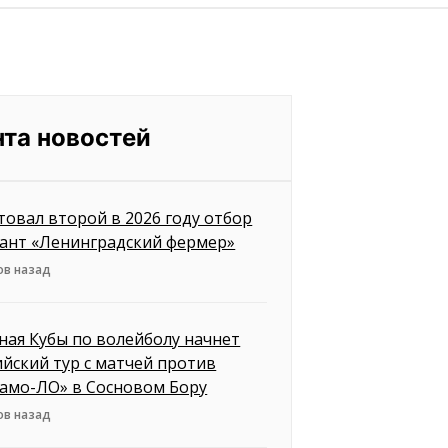
нта новостей
товал второй в 2026 году отбор
рант «Ленинградский фермер»
ов назад
ная Кубы по волейболу начнет
ийский тур с матчей против
амо-ЛО» в Сосновом Бору
ов назад