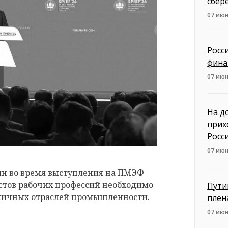
сбер
07 июн
Росс
фина
07 июн
На д
прих
Росс
07 июн
ин во время выступления на ПМЭФ
истов рабочих профессий необходимо
Пути
азличных отраслей промышленности.
плен
07 июн