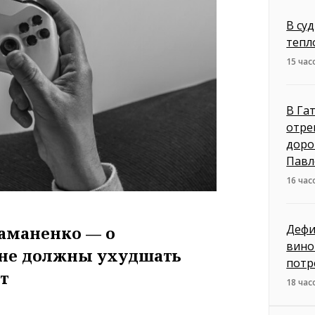
В су
тепл
15 час
В Га
отре
доро
Павл
16 час
Дефи
аманенко — о
вино
 не должны ухудшать
потр
ыт
18 час