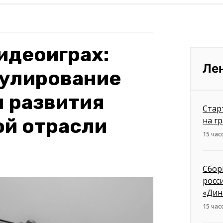
видеоиграх:
Ле
гулирование
 развития
Стар
ой отрасли
на г
15 час
Сбор
росс
«Дин
15 час