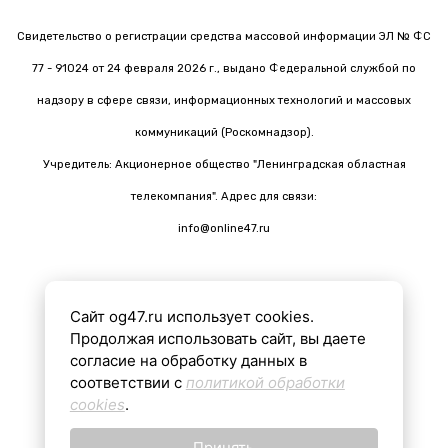
Свидетельство о регистрации средства массовой информации ЭЛ № ФС
77 - 91024 от 24 февраля 2026 г., выдано Федеральной службой по
надзору в сфере связи, информационных технологий и массовых
коммуникаций (Роскомнадзор).
Учредитель: Акционерное общество "Ленинградская областная
телекомпания". Адрес для связи:
info@online47.ru
Сайт og47.ru использует cookies.
Все материалы на сайте подготовлены с помощью ИИ
Продолжая использовать сайт, вы даете
согласие на обработку данных в
соответствии с
политикой обработки
16+
cookies
.
Принять