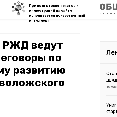
При подготовке текстов и
иллюстраций на сайте
используется искусственный
интеллект
и РЖД ведут
Ле
реговоры по
му развитию
Отоп
еволожского
подх
15 мая
Уник
стар