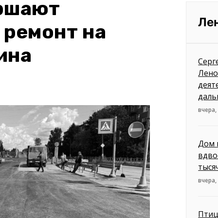
ершают
Ле
 ремонт на
ина
Серг
Лено
деят
даль
вчера,
Дом 
вдво
тыся
вчера,
Птиц