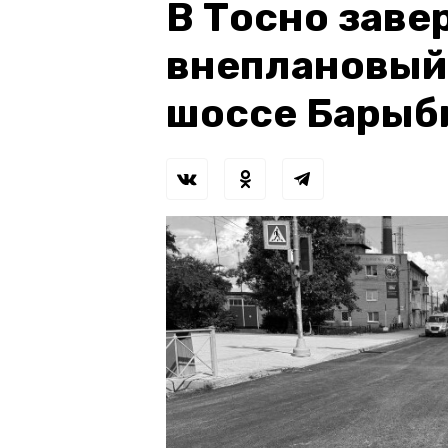
В Тосно зав
внеплановый
шоссе Барыб