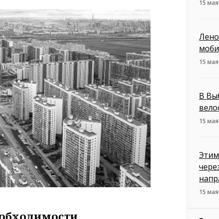
15 мая
Лено
моби
15 мая
В Вы
вело
15 мая
Этим
чере
напр
15 мая
еобходимости