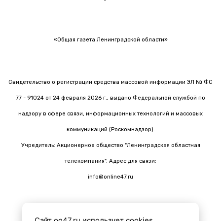
«Общая газета Ленинградской области»
Свидетельство о регистрации средства массовой информации ЭЛ № ФС
77 - 91024 от 24 февраля 2026 г., выдано Федеральной службой по
надзору в сфере связи, информационных технологий и массовых
коммуникаций (Роскомнадзор).
Учредитель: Акционерное общество "Ленинградская областная
телекомпания". Адрес для связи:
info@online47.ru
Сайт og47.ru использует cookies.
Все материалы на сайте подготовлены с помощью ИИ