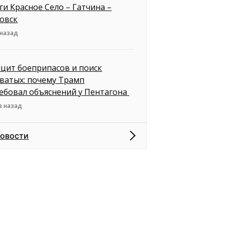
ги Красное Село – Гатчина –
овск
 назад
цит боеприпасов и поиск
ватых: почему Трамп
ебовал объяснений у Пентагона
в назад
новости