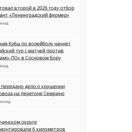
товал второй в 2026 году отбор
рант «Ленинградский фермер»
назад
ная Кубы по волейболу начнет
ийский тур с матчей против
амо-ЛО» в Сосновом Бору
назад
д передано дело о крушении
овоза на перегоне Семрино
 назад
тчинском округе
монтировали 6 километров