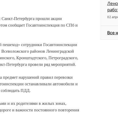
Лено
рабо
02 апр
и Санкт-Петербурга прошли акции
том сообщает Госавтоинспекция по СПб и
Все 
й пешеход» сотрудники Госавтоинспекции
и Всеволожского районов Ленинградской
кинского, Кронштадтского, Петроградского,
кт-Петербурга провели ряд мероприятий.
а предмет нарушений правил перевозки
втоинспекции останавливали автомобили и
 соблюдать ПДД.
ьми и их родителями в жилых зонах,
дороге и важности постоянного повторения