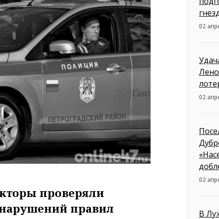
подг
гнез
02 апр
Удач
Лено
лоте
02 апр
Посе
Дубр
«Нас
добл
02 апр
екторы проверяли
 нарушений правил
В Лу