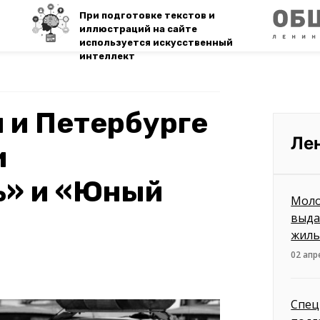
При подготовке текстов и
иллюстраций на сайте
используется искусственный
интеллект
 и Петербурге
Ле
и
ь» и «Юный
Моло
выда
жиль
02 апр
Спец