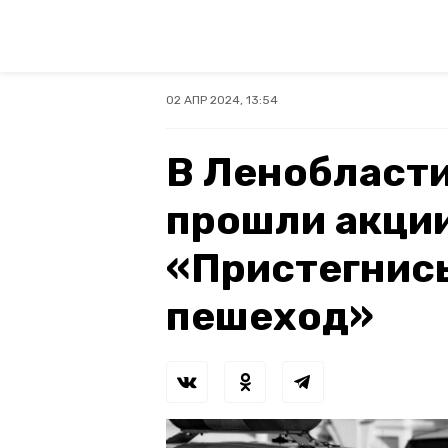
02 АПР 2024, 13:54
В Ленобласти
прошли акци
«Пристегнис
пешеход»