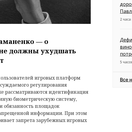
доро
Павл
2 часа
Дефи
аманенко — о
вино
 не должны ухудшать
потр
ыт
5 часо
пользователей игровых платформ
Все 
обсуждаемого регулирования
кже рассматриваются идентификация
диную биометрическую систему,
 и обязанность площадок
запрещенной информации. При этом
ривает запрета зарубежных игровых