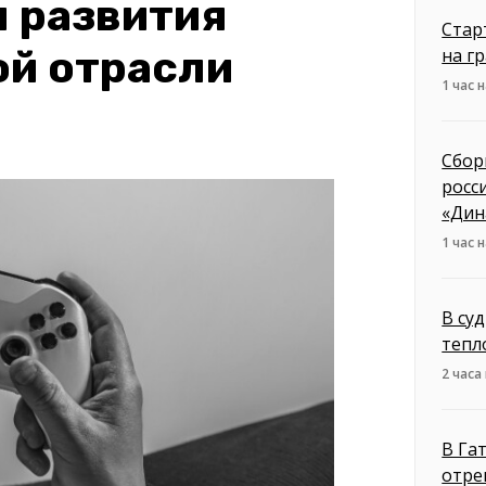
 развития
Стар
ой отрасли
на г
1 час 
Сбор
росс
«Дин
1 час 
В су
тепл
2 часа
В Га
отре