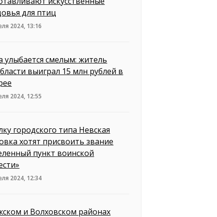
отавливают искусственные
довья для птиц
еля 2024, 13:16
а улыбается смелым: житель
бласти выиграл 15 млн рублей в
рее
еля 2024, 12:55
лку городского типа Невская
овка хотят присвоить звание
еленный пункт воинской
ести»
еля 2024, 12:34
жском и Волховском районах