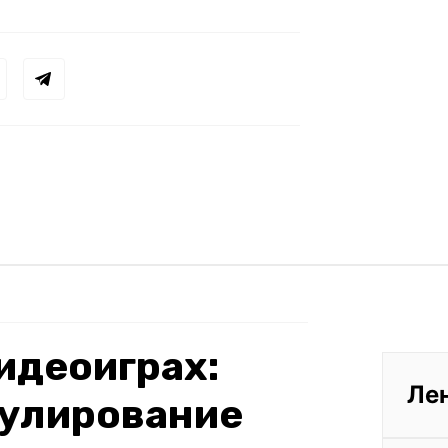
видеоиграх:
Ле
гулирование