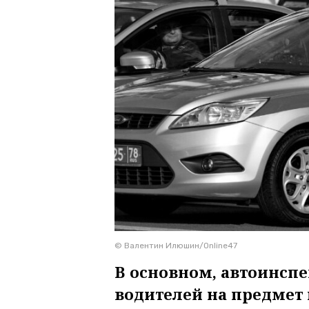
© Валентин Илюшин/Online47
В основном, автоинсп
водителей на предмет