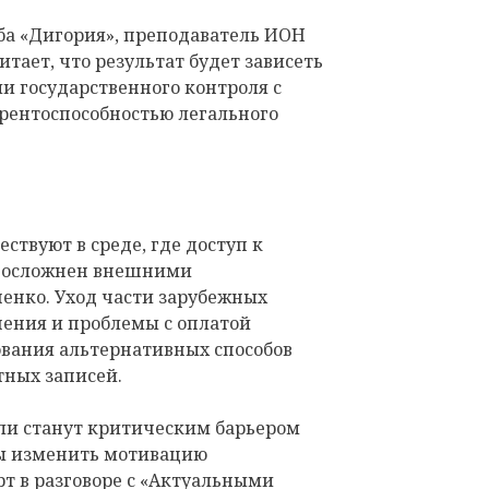
ба «Дигория», преподаватель ИОН
ает, что результат будет зависеть
ели государственного контроля с
урентоспособностью легального
ствуют в среде, где доступ к
у осложнен внешними
енко. Уход части зарубежных
ения и проблемы с оплатой
вания альтернативных способов
тных записей.
 ли станут критическим барьером
ны изменить мотивацию
рт в разговоре с «Актуальными