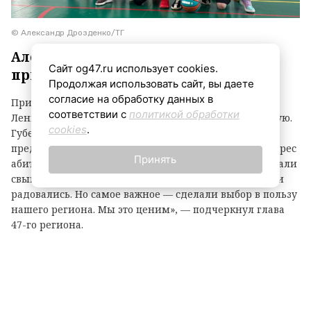
© Александр Дрозденко/ТГ
Александр Дрозденко подвел итоги
Сайт og47.ru использует cookies.
приемной кампании-2026
Продолжая использовать сайт, вы даете
согласие на обработку данных в
Приемная кампания 2026 года в вузы и колледжи
соответствии с
политикой обработки
Ленинградской области вышла на финишную прямую.
cookies
.
Губернатор Александр Дрозденко поделился
предварительными итогами, отметив высокий интерес
Принять
абитуриентов к региону: более 23 тысяч человек подали
свыше 90 тысяч заявлений. «Выбрали, сомневались и
радовались. Но самое важное — сделали выбор в пользу
нашего региона. Мы это ценим», — подчеркнул глава
47-го региона.
Самой востребованной сферой в системе среднего
профессионального образования стала инженерия:
инженерные специальности, IT, строительство,
энергетика собрали более 40% всех бюджетных мест. По