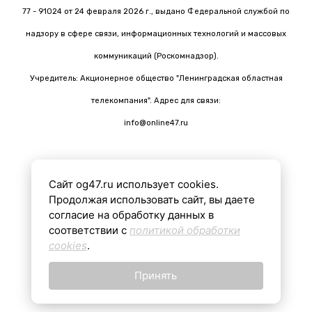
77 - 91024 от 24 февраля 2026 г., выдано Федеральной службой по
надзору в сфере связи, информационных технологий и массовых
коммуникаций (Роскомнадзор).
Учредитель: Акционерное общество "Ленинградская областная
телекомпания". Адрес для связи:
info@online47.ru
Сайт og47.ru использует cookies.
Все материалы на сайте подготовлены с помощью ИИ
Продолжая использовать сайт, вы даете
согласие на обработку данных в
соответствии с
политикой обработки
16+
cookies
.
Принять