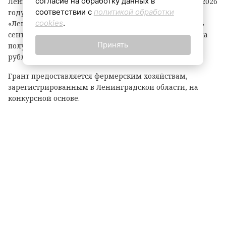
согласие на обработку данных в
Ленинградской области объявил о начале второго в 2026
соответствии с
политикой обработки
году конкурсного отбора на предоставление грантов
cookies
.
«Ленинградский фермер». Заявки принимаются до 3
сентября. По итогам прошлого года фермеры региона
Принять
получили 21 грант на общую сумму 118,1 миллиона
рублей.
Грант предоставляется фермерским хозяйствам,
зарегистрированным в Ленинградской области, на
конкурсной основе.
Размер гранта зависит от направления деятельности:
— до 8 млн рублей — на разведение крупного рогатого
скота, выращивание картофеля или овощей;
— до 6 млн рублей — на все остальные виды
сельскохозяйственной деятельности.
Важно: грант покрывает до 90% затрат на реализацию
проекта.
На что можно потратить средства?
На приобретение: животных, птицы, рыбопосадочного