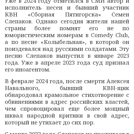
Уже в 2024 году отметился в СМИ автор и
исполнитель песен и бывший участник
КВН «Сборная Пятигорска» Семен
Слепаков. Однако сегодня жители нашей
страны более помнят его не по
юмористическим номерам в
Comedy
Club
,
а по песне «Колыбельная», в которой он
поиздевался над русскими солдатами. Эту
песню Слепаков выпустил в январе 2023
года. Уже в апреле 2023 года суд признал
его иноагентом.
В феврале 2024 года, после смерти Алексея
Навального, бывший КВН-щик
обнародовал крамольное стихотворение с
обвинениями в адрес российских властей,
чем спровоцировал еще более мощный
шквал народной критики в свой адрес,
который не утихает до сих пор.
С марта 2022 года Слепаков не проживает в