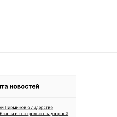
нта новостей
ей Перминов о лидерстве
бласти в контрольно-надзорной