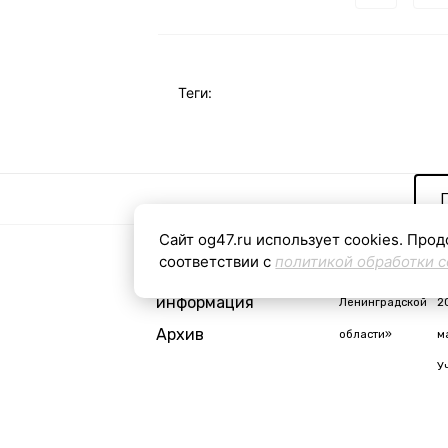
Теги:
Сайт og47.ru использует cookies. Прод
соответствии с
политикой обработки c
Контактная
«Общая газета
С
информация
Ленинградской
2
Архив
области»
м
У
i