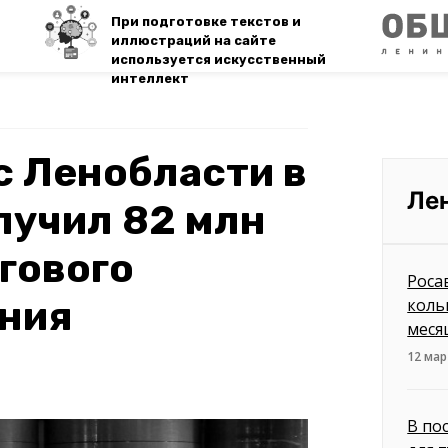
При подготовке текстов и
иллюстраций на сайте
используется искусственный
интеллект
с Ленобласти в
Ле
лучил 82 млн
гового
Роса
ния
коль
меся
12 мар
В по