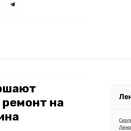
ершают
Ле
 ремонт на
ина
Серг
Лено