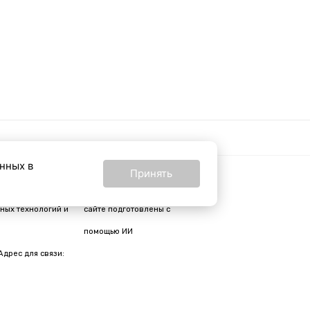
анных в
Принять
16+
24 от 24 февраля
Все материалы на
ных технологий и
сайте подготовлены с
помощью ИИ
Адрес для связи: