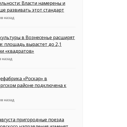
ельности: Власти намерены и
ше развивать этот стандарт
ов назад
культуры в Вознесенье расширят
е: площадь вырастет до 2,1
чи «квадратов»
в назад
ефабрика «Роскар» в
ргском районе подключена к
ов назад
 августа пригородные поезда
овского направления изменят