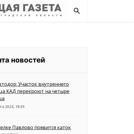
нта новостей
втодор: Участок внутреннего
ца КАД перекроют на четыре
ца
та 2024, 18:09
селке Павлово появится каток