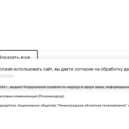
Показать еще
олжая использовать сайт, вы даете согласие на обработку д
ookies
.
видетельство о регистрации средства массовой информации ЭЛ № ФС 77 - 910
026 г., выдано Федеральной службой по надзору в сфере связи, информацион
ассовых коммуникаций (Роскомнадзор).
чредитель: Акционерное общество "Ленинградская областная телекомпания". 
nfo@online47.ru