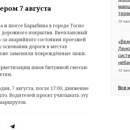
марш
ером 7 августа
терм
10 час
 и шоссе Барыбина в городе Тосно
е дорожного покрытия. Внеплановый
з-за аварийного состояния проезжей
«Вед
 основания дороги в местах
Лено
акже заменили повреждённые люки.
сист
неба
герметизации швов битумной смесью
12 час
етки.
Все 
дня, 7 августа, после 17:00, движение
ыто. Водителей просят учитывать эту
маршрутов.