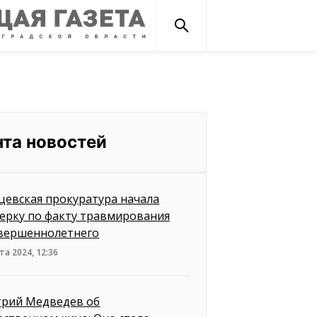
нта новостей
цевская прокуратура начала
ерку по факту травмирования
вершеннолетнего
та 2024, 12:36
рий Медведев об