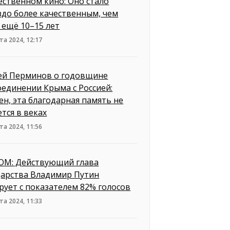
ественном кино: Оно стало
здо более качественным, чем
 ещё 10–15 лет
та 2024, 12:17
ей Перминов о годовщине
оединении Крыма с Россией:
ен, эта благодарная память не
ется в веках
та 2024, 11:56
М: Действующий глава
дарства Владимир Путин
рует с показателем 82% голосов
та 2024, 11:33