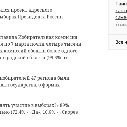
Таин
ился проект адресного
как 
ыборах Президента России
симв
11 мар
ставила Избирательная комиссия
Все 
ля по 7 марта почти четыре тысячи
х комиссий обошли более одного
нградской области (99,6% от
 избирателей 47 региона были
вы государства, о формах
нять участие в выборах?» 89%
но (72,4% - «Да», 16,6% - «Скорее