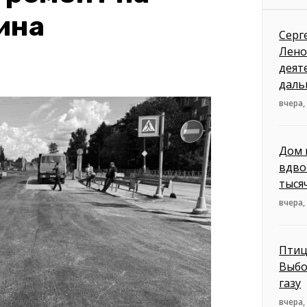
ина
Серг
Лено
деят
даль
вчера,
Дом 
вдво
тыся
вчера,
Птиц
Выбо
газу
вчера,