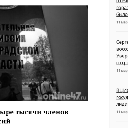
отеч
гора
было
11 мар
Серг
восс
Увер
сотр
11 мар
ВЦИО
госу
лиди
тыре тысячи членов
11 мар
сий