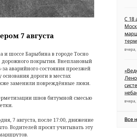
С 18
Моск
марш
ером 7 августа
терм
вчера,
 и шоссе Барыбина в городе Тосно
е дорожного покрытия. Внеплановый
з-за аварийного состояния проезжей
«Вед
 основания дороги в местах
Лено
акже заменили повреждённые люки.
сист
неба
герметизации швов битумной смесью
вчера,
етки.
Все 
дня, 7 августа, после 17:00, движение
ыто. Водителей просят учитывать эту
маршрутов.