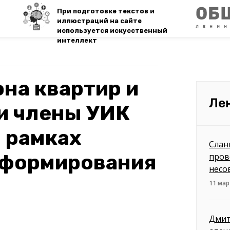
При подготовке текстов и
иллюстраций на сайте
используется искусственный
интеллект
на квартир и
Ле
и члены УИК
 рамках
Слан
нформирования
пров
несо
11 мар
Дмит