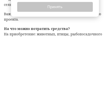
сельскохозяйственной деятельности.
Принять
Важно: грант покрывает до 90% затрат на реализацию
проекта.
На что можно потратить средства?
На приобретение: животных, птицы, рыбопосадочного
материала; новой сельхозтехники, транспорта,
оборудования для переработки продукции; семян и
посадочного материала.
Подробные условия и перечень документов
опубликованы на официальном портале комитета по
АПК. Там же можно подать заявку на участие.