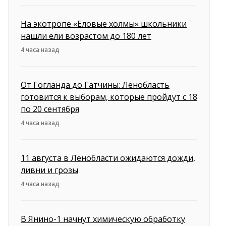
На экотропе «Еловые холмы» школьники
нашли ели возрастом до 180 лет
4 часа назад
От Гогланда до Гатчины: Ленобласть
готовится к выборам, которые пройдут с 18
по 20 сентября
4 часа назад
11 августа в Ленобласти ожидаются дожди,
ливни и грозы
4 часа назад
В Янино-1 начнут химическую обработку