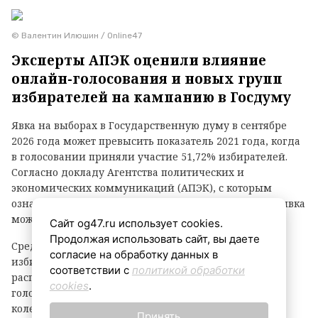
© Валентин Илюшин / Online47
Эксперты АПЭК оценили влияние
онлайн-голосования и новых групп
избирателей на кампанию в Госдуму
Явка на выборах в Государственную думу в сентябре
2026 года может превысить показатель 2021 года, когда
в голосовании приняли участие 51,72% избирателей.
Согласно докладу Агентства политических и
экономических коммуникаций (АПЭК), с которым
ознакомились
«Ведомости»
, на нынешних выборах явка
может составить 54–58%.
Сайт og47.ru использует cookies.
Продолжая использовать сайт, вы даете
Среди факторов, способных повысить активность
согласие на обработку данных в
избирателей, аналитики называют более широкое
соответствии с
политикой обработки
распространение дистанционного электронного
cookies
.
голосования и вовлечение в кампанию новых групп
колеблющегося электората. При этом рост явки не
Принять