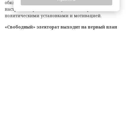
обязательно будет связан с усилением протестных
настроений: речь идет о гражданах с разными
политическими установками и мотивацией.
«Свободный» электорат выходит на первый план
По данным июльских замеров ВЦИОМа, доля
респондентов, которые затруднились ответить, за кого
проголосовали бы на выборах, выросла с 11,2 до 14,7%. В
АПЭК считают, что именно эта группа может заметно
повлиять на итоговое распределение голосов между
партиями.
По оценке аналитиков, увеличение поддержки за счет
колеблющихся избирателей может составить до 1,5
процентного пункта для «Единой России», КПРФ и
«Новых людей». ЛДПР и «Яблоко» при благоприятном
сценарии могут прибавить до 1 процентного пункта.
«Доля колеблющегося электората в последние три месяца
несколько выросла, а явка, вероятно, будет выше, чем в
2021 г., и несколько выше, чем ожидалось на старте