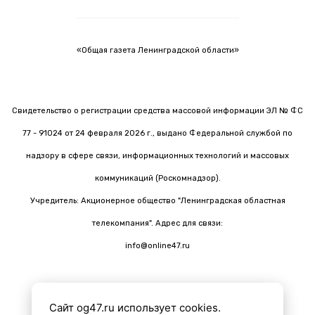
«Общая газета Ленинградской области»
Свидетельство о регистрации средства массовой информации ЭЛ № ФС
77 - 91024 от 24 февраля 2026 г., выдано Федеральной службой по
надзору в сфере связи, информационных технологий и массовых
коммуникаций (Роскомнадзор).
Учредитель: Акционерное общество "Ленинградская областная
телекомпания". Адрес для связи:
info@online47.ru
Сайт og47.ru использует cookies.
Все материалы на сайте подготовлены с помощью ИИ