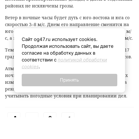
районах не исключены грозы.
Ветер в ночные часы будет дуть с юго-востока и юга со
скоростью 3–8 м/с. Днем его направление сменится на
юго-западное и западное, скорость возрастет до 6–11 м/
с, а в прибрежных зонах порывы могут достигать 15 м/с.
Сайт og47.ru использует cookies.
Продолжая использовать сайт, вы даете
Температурный фон в ночное время составит +12…+17
согласие на обработку данных в
градусов, днем воздух прогреется до +23…+28 градусов.
соответствии с
политикой обработки
cookies
.
Атмосферное давление, как уточняют метеорологи,
ночью будет понижаться, однако днем существенных
Принять
изменений не ожидается. Жителям и гостям региона
рекомендуют быть внимательными при непогоде и
учитывать погодные условия при планировании дел.