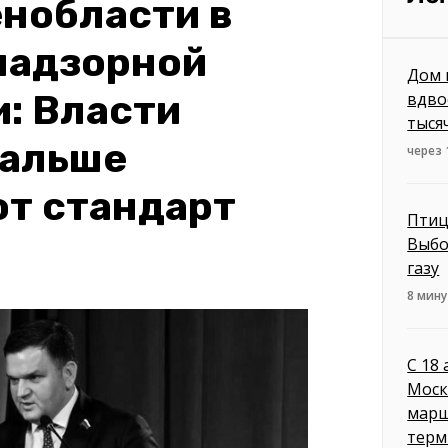
нобласти в
надзорной
Дом 
: Власти
вдво
тыся
дальше
через 
от стандарт
Птиц
Выбо
газу
8 мину
С 18
Моск
марш
терм