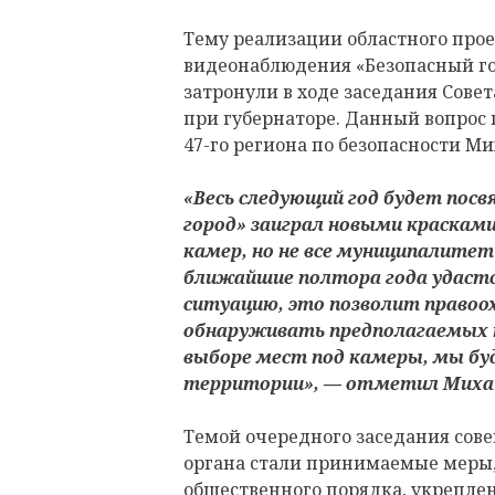
Тему реализации областного про
видеонаблюдения «Безопасный го
затронули в ходе заседания Сов
при губернаторе. Данный вопрос
47-го региона по безопасности М
«Весь следующий год будет пос
город» заиграл новыми красками
камер, но не все муниципалите
ближайшие полтора года удаст
ситуацию, это позволит право
обнаруживать предполагаемых 
выборе мест под камеры, мы б
территории», — отметил Михаи
Темой очередного заседания сов
органа стали принимаемые меры,
общественного порядка, укреплен