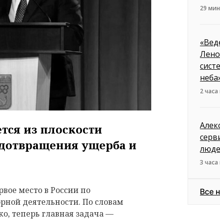
29 мин
«Вед
Лено
сист
неба
2 часа
Алек
тся из плоскости
серв
едотвращения ущерба и
люд
3 часа
вое место в России по
Все 
рной деятельности. По словам
о, теперь главная задача —