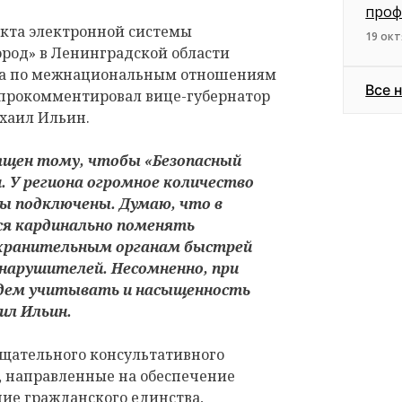
проф
екта электронной системы
19 окт
род» в Ленинградской области
ета по межнациональным отношениям
Все 
 прокомментировал вице-губернатор
ихаил Ильин.
вящен тому, чтобы «Безопасный
. У региона огромное количество
ты подключены. Думаю, что в
ся кардинально поменять
охранительным органам быстрей
нарушителей. Несомненно, при
удем учитывать и насыщенность
л Ильин.
ещательного консультативного
 направленные на обеспечение
ие гражданского единства,