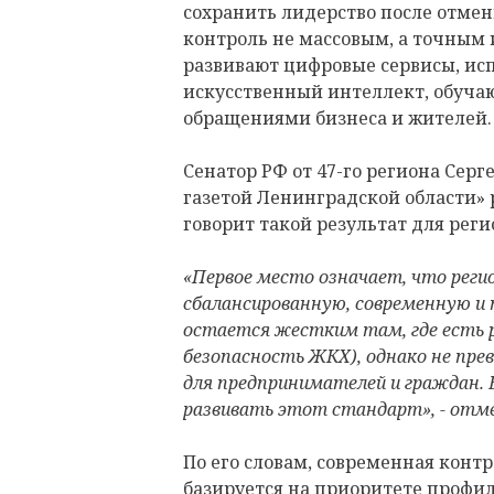
сохранить лидерство после отмен
контроль не массовым, а точным 
развивают цифровые сервисы, ис
искусственный интеллект, обучаю
обращениями бизнеса и жителей.
Сенатор РФ от 47-го региона Серг
газетой Ленинградской области» р
говорит такой результат для реги
«Первое место означает, что рег
сбалансированную, современную и
остается жестким там, где есть ре
безопасность ЖКХ), однако не пре
для предпринимателей и граждан. 
развивать этот стандарт», - отм
По его словам, современная конт
базируется на приоритете профи