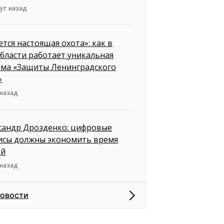
ут назад
ется настоящая охота»: как в
бласти работает уникальная
ема «Защиты Ленинградского
»
 назад
сандр Дрозденко: цифровые
исы должны экономить время
ей
 назад
новости