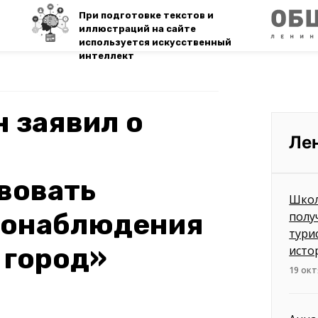
При подготовке текстов и
иллюстраций на сайте
используется искусственный
интеллект
 заявил о
Ле
вовать
Школ
еонаблюдения
полу
тури
 город»
исто
19 окт