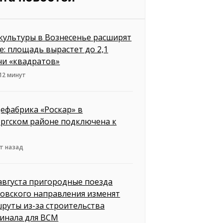
культуры в Вознесенье расширят
е: площадь вырастет до 2,1
чи «квадратов»
12 минут
ефабрика «Роскар» в
ргском районе подключена к
т назад
 августа пригородные поезда
овского направления изменят
руты из-за строительства
инала для ВСМ