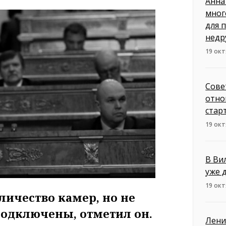
Анна
мног
для 
недр
19 окт
Сове
отно
стар
19 окт
В Ви
уже 
19 окт
личество камер, но не
одключены, отметил он.
Лени