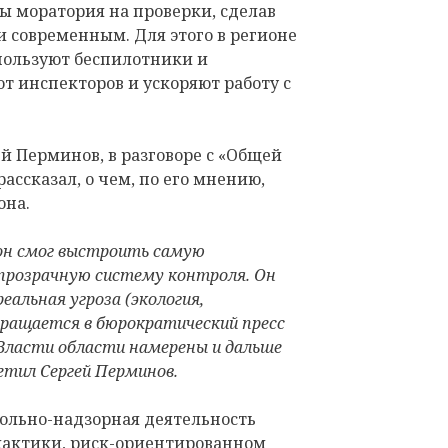
ы моратория на проверки, сделав
и современным. Для этого в регионе
пользуют беспилотники и
т инспекторов и ускоряют работу с
ей Перминов, в разговоре с «Общей
ассказал, о чем, по его мнению,
она.
ион смог выстроить самую
 прозрачную систему контроля. Он
альная угроза (экология,
вращается в бюрократический пресс
Власти области намерены и дальше
етил Сергей Перминов.
рольно-надзорная деятельность
лактики, риск-ориентированном