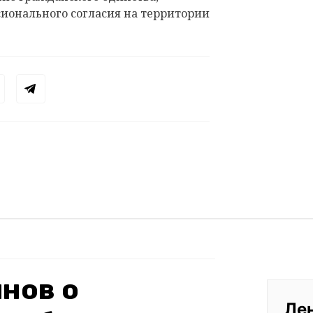
онального согласия на территории
нов о
Ле