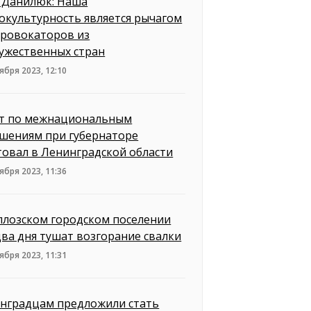
 Данилюк: Наша
окультурность является рычагом
провокаторов из
ужественных стран
ября 2023, 12:10
т по межнациональным
шениям при губернаторе
товал в Ленинградской области
ября 2023, 11:36
ллозском городском поселении
два дня тушат возгорание свалки
ября 2023, 11:31
нградцам предложили стать