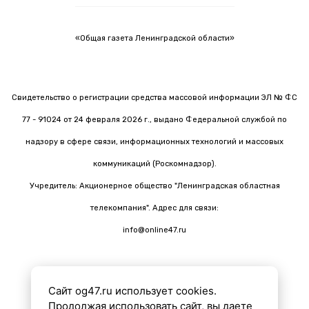
«Общая газета Ленинградской области»
Свидетельство о регистрации средства массовой информации ЭЛ № ФС
77 - 91024 от 24 февраля 2026 г., выдано Федеральной службой по
надзору в сфере связи, информационных технологий и массовых
коммуникаций (Роскомнадзор).
Учредитель: Акционерное общество "Ленинградская областная
телекомпания". Адрес для связи:
info@online47.ru
Сайт og47.ru использует cookies.
Все материалы на сайте подготовлены с помощью ИИ
Продолжая использовать сайт, вы даете