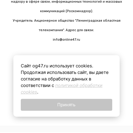
надзору в сфере связи, информационных технологий и массовых
коммуникаций (Роскомнадзор).
Учредитель: Акционерное общество "Ленинградская областная
телекомпания". Адрес для связи:
info@online47.ru
Сайт og47.ru использует cookies.
Все материалы на сайте подготовлены с помощью ИИ
Продолжая использовать сайт, вы даете
согласие на обработку данных в
соответствии с
политикой обработки
16+
cookies
.
Принять