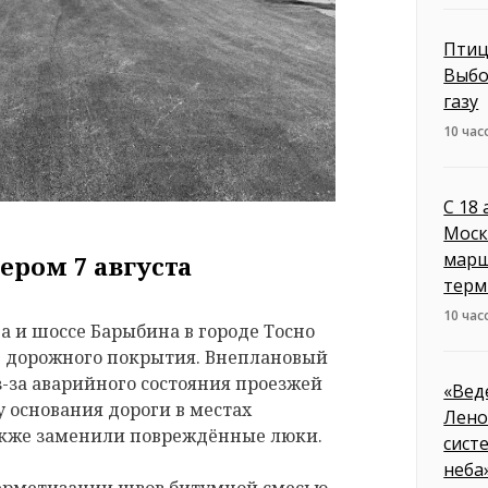
Птиц
Выбо
газу
10 час
С 18
Моск
марш
ером 7 августа
терм
10 час
 и шоссе Барыбина в городе Тосно
е дорожного покрытия. Внеплановый
з-за аварийного состояния проезжей
«Вед
 основания дороги в местах
Лено
акже заменили повреждённые люки.
сист
неба