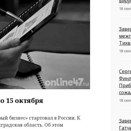
виру
18 сен
Заве
межп
Тихв
18 сен
Серг
Финл
Приб
сожа
о 15 октября
18 сен
ый бизнес» стартовал в России. К
Заве
радская область. Об этом
Гатч