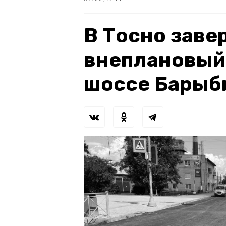
В Тосно зав
внеплановый
шоссе Барыб