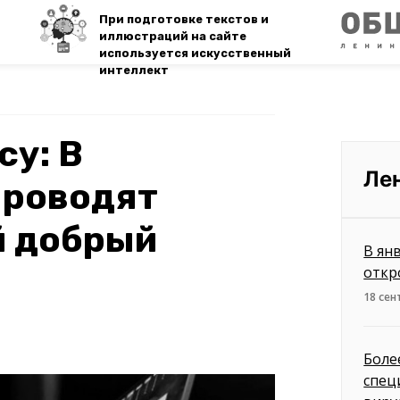
При подготовке текстов и
иллюстраций на сайте
используется искусственный
интеллект
су: В
Ле
проводят
й добрый
В ян
откр
18 сен
Боле
спец