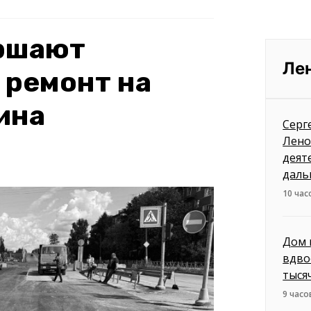
ершают
Ле
 ремонт на
ина
Серг
Лено
деят
даль
10 час
Дом 
вдво
тыся
9 часо