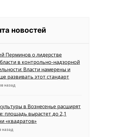
нта новостей
ей Перминов о лидерстве
бласти в контрольно-надзорной
ельности: Власти намерены и
ше развивать этот стандарт
ов назад
культуры в Вознесенье расширят
е: площадь вырастет до 2,1
чи «квадратов»
в назад