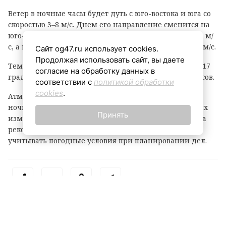
Ветер в ночные часы будет дуть с юго-востока и юга со
скоростью 3–8 м/с. Днем его направление сменится на
юго-западное и западное, скорость возрастет до 6–11 м/
с, а в прибрежных зонах порывы могут достигать 15 м/с.
Сайт og47.ru использует cookies.
Продолжая использовать сайт, вы даете
Температурный фон в ночное время составит +12…+17
согласие на обработку данных в
градусов, днем воздух прогреется до +23…+28 градусов.
соответствии с
политикой обработки
cookies
.
Атмосферное давление, как уточняют метеорологи,
ночью будет понижаться, однако днем существенных
Принять
изменений не ожидается. Жителям и гостям региона
рекомендуют быть внимательными при непогоде и
учитывать погодные условия при планировании дел.
Теги: