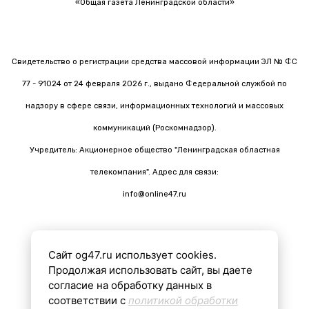
«Общая газета Ленинградской области»
Свидетельство о регистрации средства массовой информации ЭЛ № ФС
77 - 91024 от 24 февраля 2026 г., выдано Федеральной службой по
надзору в сфере связи, информационных технологий и массовых
коммуникаций (Роскомнадзор).
Учредитель: Акционерное общество "Ленинградская областная
телекомпания". Адрес для связи:
info@online47.ru
Сайт og47.ru использует cookies.
Все материалы на сайте подготовлены с помощью ИИ
Продолжая использовать сайт, вы даете
согласие на обработку данных в
соответствии с
политикой обработки