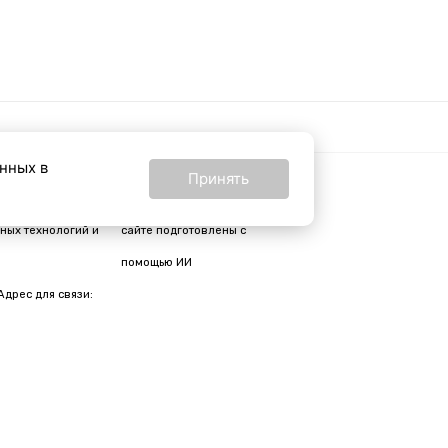
анных в
Принять
16+
24 от 24 февраля
Все материалы на
ных технологий и
сайте подготовлены с
помощью ИИ
Адрес для связи: