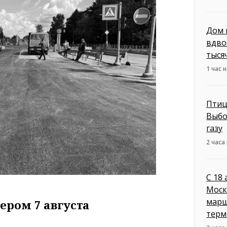
Дом 
вдво
тыся
1 час 
Птиц
Выбо
газу
2 часа
С 18
Моск
марш
ером 7 августа
терм