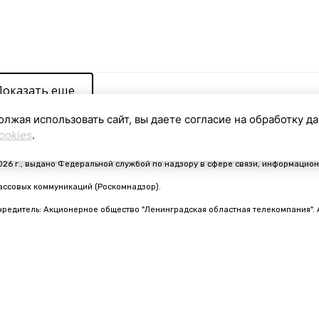
Показать еще
олжая использовать сайт, вы даете согласие на обработку д
ookies
.
видетельство о регистрации средства массовой информации ЭЛ № ФС 77 - 910
026 г., выдано Федеральной службой по надзору в сфере связи, информацион
ассовых коммуникаций (Роскомнадзор).
чредитель: Акционерное общество "Ленинградская областная телекомпания". 
nfo@online47.ru