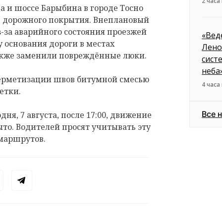
2 часа
 и шоссе Барыбина в городе Тосно
е дорожного покрытия. Внеплановый
з-за аварийного состояния проезжей
«Вед
 основания дороги в местах
Лено
акже заменили повреждённые люки.
сист
неба
герметизации швов битумной смесью
4 часа
етки.
Все 
дня, 7 августа, после 17:00, движение
ыто. Водителей просят учитывать эту
маршрутов.