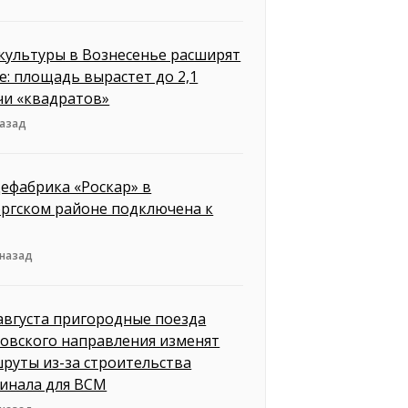
культуры в Вознесенье расширят
е: площадь вырастет до 2,1
чи «квадратов»
назад
ефабрика «Роскар» в
ргском районе подключена к
 назад
 августа пригородные поезда
овского направления изменят
руты из-за строительства
инала для ВСМ