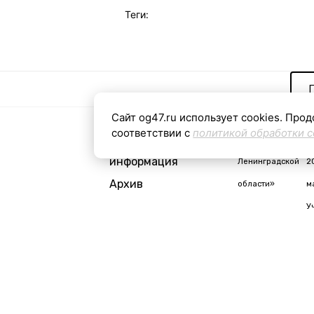
Теги:
Сайт og47.ru использует cookies. Прод
соответствии с
политикой обработки c
Контактная
«Общая газета
С
информация
Ленинградской
2
Архив
области»
м
У
i