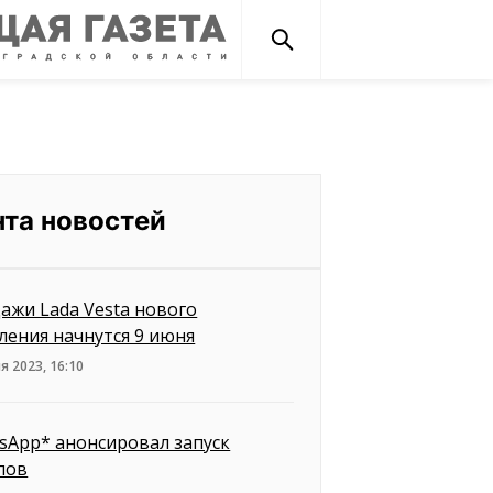
нта новостей
ажи Lada Vesta нового
ления начнутся 9 июня
я 2023, 16:10
sApp* анонсировал запуск
лов