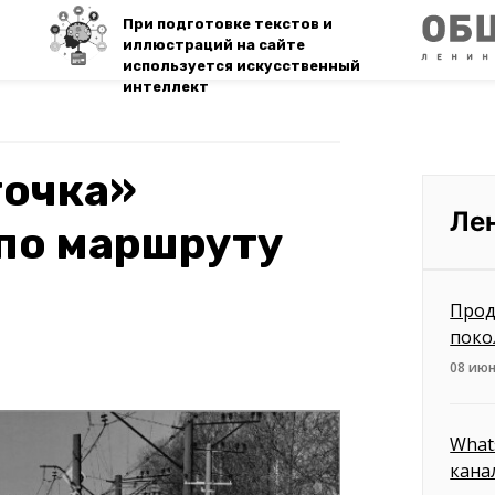
При подготовке текстов и
иллюстраций на сайте
используется искусственный
интеллект
точка»
Ле
по маршруту
Прод
поко
08 июн
What
кана