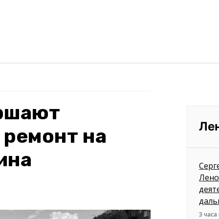
ершают
Ле
 ремонт на
ина
Серг
Лено
деят
даль
3 часа