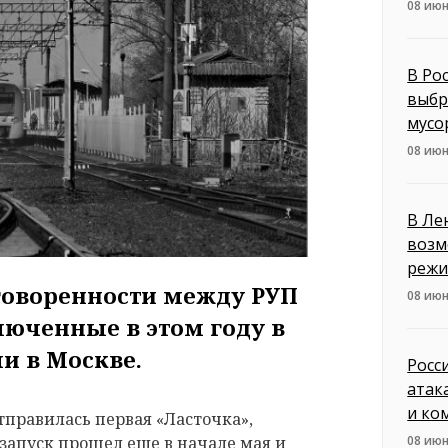
08 июн
В Ро
выбр
мусо
08 июн
В Ле
возм
режи
оговоренности между РУП
08 июн
люченные в этом году в
и в Москве.
Росс
атак
и ко
 отправилась первая «Ласточка»,
08 июн
запуск прошел еще в начале мая и