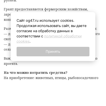
рублей.
Грант предоставляется фермерским хозяйствам,
зарегистрированным в Ленинградской области, на
конкурсной основе.
Сайт og47.ru использует cookies.
Продолжая использовать сайт, вы даете
Размер гранта зависит от направления деятельности:
согласие на обработку данных в
— до 8 млн рублей — на разведение крупного рогатого
соответствии с
политикой обработки
скота, выращивание картофеля или овощей;
cookies
.
— до 6 млн рублей — на все остальные виды
сельскохозяйственной деятельности.
Принять
Важно: грант покрывает до 90% затрат на реализацию
проекта.
На что можно потратить средства?
На приобретение: животных, птицы, рыбопосадочного
материала; новой сельхозтехники, транспорта,
оборудования для переработки продукции; семян и
посадочного материала.
Подробные условия и перечень документов