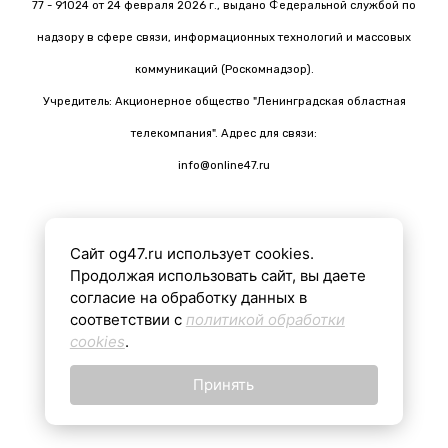
77 - 91024 от 24 февраля 2026 г., выдано Федеральной службой по
надзору в сфере связи, информационных технологий и массовых
коммуникаций (Роскомнадзор).
Учредитель: Акционерное общество "Ленинградская областная
телекомпания". Адрес для связи:
info@online47.ru
Сайт og47.ru использует cookies.
Все материалы на сайте подготовлены с помощью ИИ
Продолжая использовать сайт, вы даете
согласие на обработку данных в
соответствии с
политикой обработки
16+
cookies
.
Принять