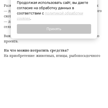
Продолжая использовать сайт, вы даете
Размер гранта зависит от направления деятельности:
согласие на обработку данных в
— до 8 млн рублей — на разведение крупного рогатого
соответствии с
политикой обработки
скота, выращивание картофеля или овощей;
cookies
.
— до 6 млн рублей — на все остальные виды
сельскохозяйственной деятельности.
Принять
Важно: грант покрывает до 90% затрат на реализацию
проекта.
На что можно потратить средства?
На приобретение: животных, птицы, рыбопосадочного
материала; новой сельхозтехники, транспорта,
оборудования для переработки продукции; семян и
посадочного материала.
Подробные условия и перечень документов
опубликованы на официальном портале комитета по
АПК. Там же можно подать заявку на участие.