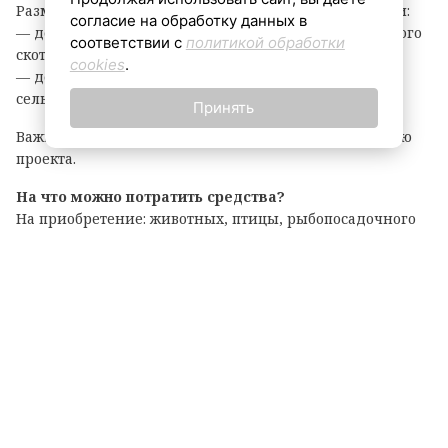
Размер гранта зависит от направления деятельности:
согласие на обработку данных в
— до 8 млн рублей — на разведение крупного рогатого
соответствии с
политикой обработки
скота, выращивание картофеля или овощей;
cookies
.
— до 6 млн рублей — на все остальные виды
сельскохозяйственной деятельности.
Принять
Важно: грант покрывает до 90% затрат на реализацию
проекта.
На что можно потратить средства?
На приобретение: животных, птицы, рыбопосадочного
материала; новой сельхозтехники, транспорта,
оборудования для переработки продукции; семян и
посадочного материала.
Подробные условия и перечень документов
опубликованы на официальном портале комитета по
АПК. Там же можно подать заявку на участие.