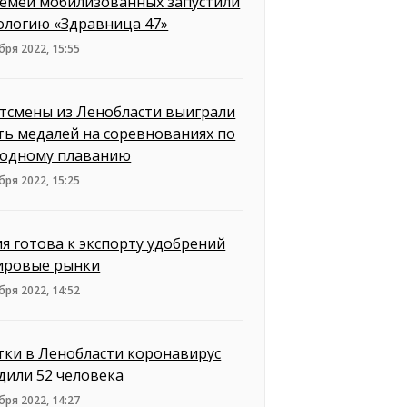
семей мобилизованных запустили
ологию «Здравница 47»
бря 2022, 15:55
тсмены из Ленобласти выиграли
ть медалей на соревнованиях по
одному плаванию
бря 2022, 15:25
ия готова к экспорту удобрений
ировые рынки
бря 2022, 14:52
утки в Ленобласти коронавирус
дили 52 человека
бря 2022, 14:27