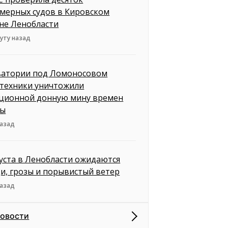
мерных судов в Кировском
не Ленобласти
уту назад
ватории под Ломоносовом
техники уничтожили
ционной донную мину времен
ны
назад
густа в Ленобласти ожидаются
и, грозы и порывистый ветер
назад
новости