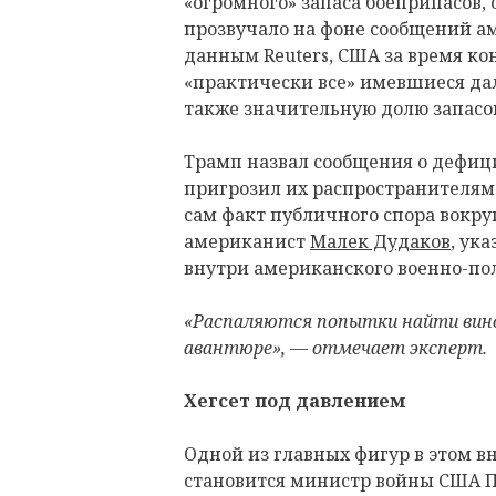
«огромного» запаса боеприпасов,
прозвучало на фоне сообщений а
данным Reuters, США за время к
«практически все» имевшиеся да
также значительную долю запасов
Трамп назвал сообщения о дефиц
пригрозил их распространителям
сам факт публичного спора вокруг
американист
Малек Дудаков
, ук
внутри американского военно-по
«Распаляются попытки найти вино
авантюре», — отмечает эксперт.
Хегсет под давлением
Одной из главных фигур в этом 
становится министр войны США Пи