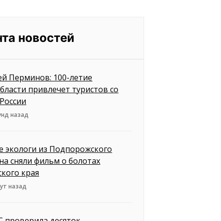
нта новостей
ей Перминов: 100-летие
бласти привлечет туристов со
 России
унд назад
 экологи из Подпорожского
на сняли фильм о болотах
ского края
ут назад
 проверила десяток