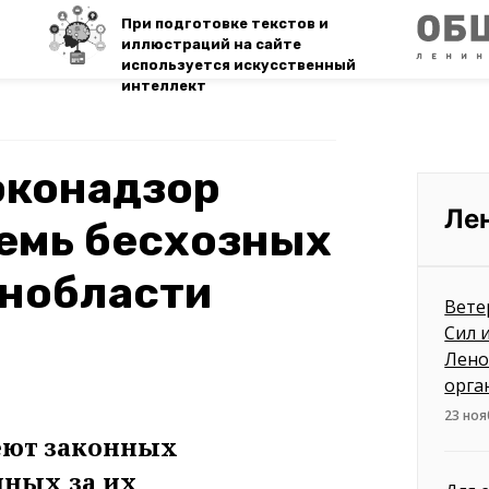
При подготовке текстов и
иллюстраций на сайте
используется искусственный
интеллект
эконадзор
Ле
емь бесхозных
енобласти
Вете
Сил 
Лено
орга
23 ноя
еют законных
нных за их