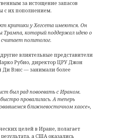
твенным за истощение запасов
ы с их пополнением.
ект критики у Хегсета имеются. Он
 Трампа, который поддержал идею о
— считает политолог.
 другие влиятельные представители
арко Рубио, директор ЦРУ Джон
 Ди Вэнс — занимали более
ист был рад повоевать с Ираном.
ыстро провалилась. А теперь
зовавшемся ближневосточном хаосе»,
еских целей в Иране, полагает
 результата, а США оказались