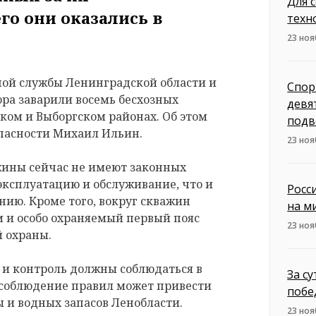
Для 
го они оказались в
техн
23 ноя
ой службы Ленинградской области и
Спор
ра заварили восемь бесхозных
девя
ском и Выборгском районах. Об этом
подв
опасности Михаил Ильин.
23 ноя
ины сейчас не имеют законных
 эксплуатацию и обслуживание, что и
Росс
нию. Кроме того, вокруг скважин
на м
м и особо охраняемый первый пояс
23 ноя
й охраны.
и контроль должны соблюдаться в
За с
есоблюдение правил может привести
побе
 и водных запасов Ленобласти.
23 ноя