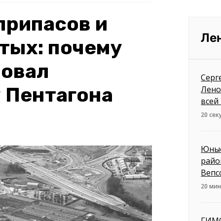
припасов и
Ле
тых: почему
бовал
Серг
у Пентагона
Лено
всей
20 сек
Юные
райо
Вепс
20 мин
ГИМС