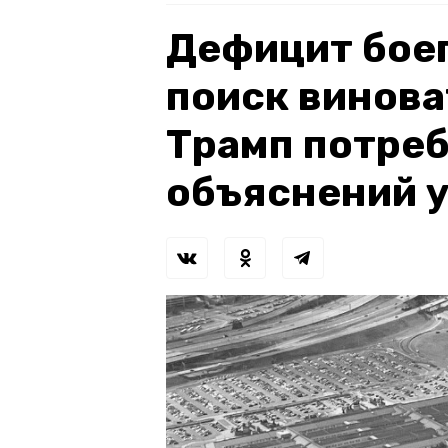
Дефицит бое
поиск винова
Трамп потре
объяснений 