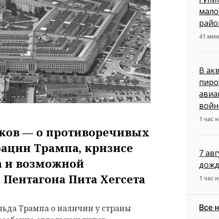
мало
райо
41 мин
В ак
пиро
авиа
вой
1 час 
ков — о противоречивых
ации Трампа, кризисе
7 ав
а и возможной
дожд
 Пентагона Пита Хегсета
1 час 
Все 
ьда Трампа о наличии у страны