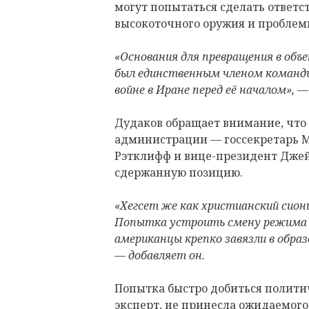
могут попытаться сделать ответс
высокоточного оружия и проблем
«Основания для превращения в объ
был единственным членом команды
войне в Иране перед её началом», 
Дудаков обращает внимание, что
администрации — госсекретарь М
Рэтклифф и вице-президент Джей
сдержанную позицию.
«Хегсет же как христианский сион
Попытка устроить смену режима б
американцы крепко завязли в обра
— добавляет он.
Попытка быстро добиться политич
эксперт, не принесла ожидаемого