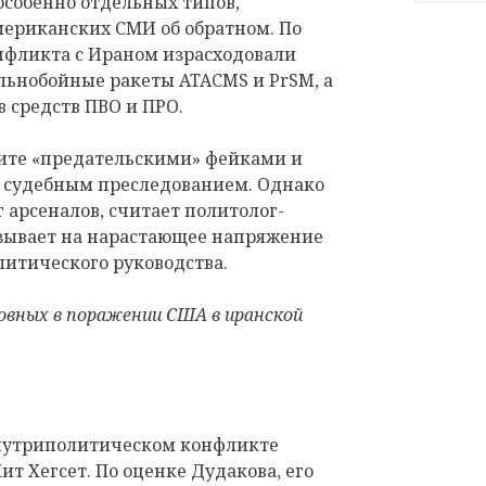
 особенно отдельных типов,
мериканских СМИ об обратном. По
онфликта с Ираном израсходовали
льнобойные ракеты ATACMS и PrSM, а
 средств ПВО и ПРО.
ите «предательскими» фейками и
 судебным преследованием. Однако
 арсеналов, считает политолог-
азывает на нарастающее напряжение
литического руководства.
вных в поражении США в иранской
внутриполитическом конфликте
т Хегсет. По оценке Дудакова, его