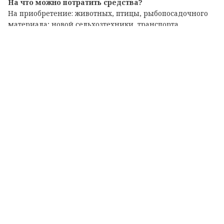
На что можно потратить средства?
На приобретение: животных, птицы, рыбопосадочного
материала; новой сельхозтехники, транспорта,
оборудования для переработки продукции; семян и
посадочного материала.
Подробные условия и перечень документов
опубликованы на официальном портале комитета по
АПК. Там же можно подать заявку на участие.
Теги: