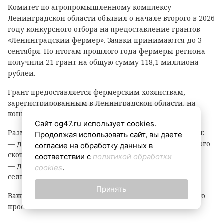
Комитет по агропромышленному комплексу
Ленинградской области объявил о начале второго в 2026
году конкурсного отбора на предоставление грантов
«Ленинградский фермер». Заявки принимаются до 3
сентября. По итогам прошлого года фермеры региона
получили 21 грант на общую сумму 118,1 миллиона
рублей.
Грант предоставляется фермерским хозяйствам,
зарегистрированным в Ленинградской области, на
конкурсной основе.
Сайт og47.ru использует cookies.
Размер гранта зависит от направления деятельности:
Продолжая использовать сайт, вы даете
— до 8 млн рублей — на разведение крупного рогатого
согласие на обработку данных в
скота, выращивание картофеля или овощей;
соответствии с
политикой обработки
— до 6 млн рублей — на все остальные виды
cookies
.
сельскохозяйственной деятельности.
Принять
Важно: грант покрывает до 90% затрат на реализацию
проекта.