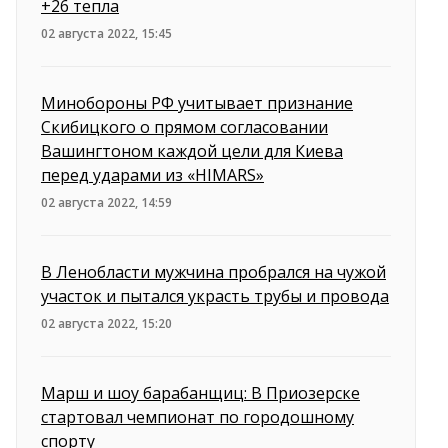
+26 тепла
02 августа 2022, 15:45
Минобороны РФ учитывает признание
Скибицкого о прямом согласовании
Вашингтоном каждой цели для Киева
перед ударами из «HIMARS»
02 августа 2022, 14:59
В Ленобласти мужчина пробрался на чужой
участок и пытался украсть трубы и провода
02 августа 2022, 15:20
Марш и шоу барабанщиц: В Приозерске
стартовал чемпионат по городошному
спорту