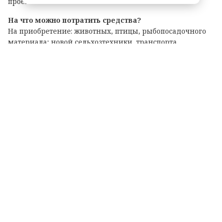
проекта.
На что можно потратить средства?
На приобретение: животных, птицы, рыбопосадочного
материала; новой сельхозтехники, транспорта,
оборудования для переработки продукции; семян и
посадочного материала.
Подробные условия и перечень документов
опубликованы на официальном портале комитета по
АПК. Там же можно подать заявку на участие.
Теги: