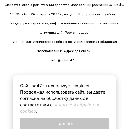
Свидетельство о регистрации средства массовой информации ЭЛ № ФС
77 - 91024 от 24 февраля 2026 г., выдано Федеральной службой по
надзору в сфере связи, информационных технологий и массовых
коммуникаций (Роскомнадзор).
Учредитель: Акционерное общество "Ленинградская областная
телекомпания". Адрес для связи:
info@online47.ru
Сайт og47.ru использует cookies.
Все материалы на сайте подготовлены с помощью ИИ
Продолжая использовать сайт, вы даете
согласие на обработку данных в
соответствии с
политикой обработки
16+
cookies
.
Принять