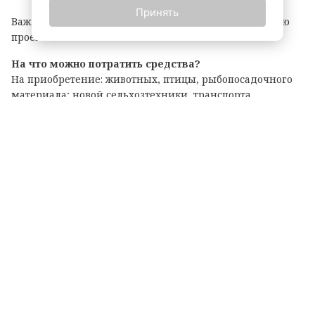
Принять
Важно: грант покрывает до 90% затрат на реализацию
проекта.
На что можно потратить средства?
На приобретение: животных, птицы, рыбопосадочного
материала; новой сельхозтехники, транспорта,
оборудования для переработки продукции; семян и
посадочного материала.
Подробные условия и перечень документов
опубликованы на официальном портале комитета по
АПК. Там же можно подать заявку на участие.
Теги: