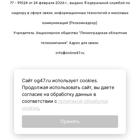
77 - 91024 от 24 февраля 2026 г., выдано Федеральной службой по
надзору в сфере связи, информационных технологий и массовых
коммуникаций (Роскомнадзор).
Учредитель: Акционерное общество "Ленинградская областная
телекомпания". Адрес для связи:
info@online47.ru
Сайт og47.ru использует cookies.
Все материалы на сайте подготовлены с помощью ИИ
Продолжая использовать сайт, вы даете
согласие на обработку данных в
соответствии с
политикой обработки
16+
cookies
.
Принять