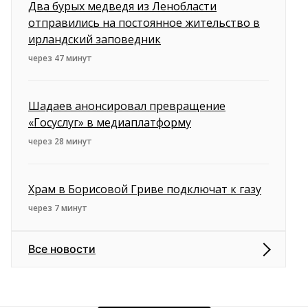
Два бурых медведя из Ленобласти
отправились на постоянное жительство в
ирландский заповедник
через 47 минут
Шадаев анонсировал превращение
«Госуслуг» в медиаплатформу
через 28 минут
Храм в Борисовой Гриве подключат к газу
через 7 минут
Все новости