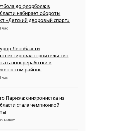
утбола до флорбола: в
бласти набирает обороты
кт «Детский дворовый спорт»
1 час
урор Ленобласти
нспектировал строительство
нта газопереработки в
исеппском районе
1 час
то Парижа: синхронистка из
бласти стала чемпионкой
пы
45 минут