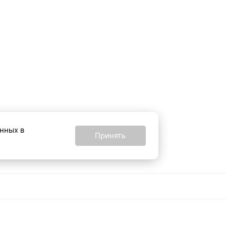
анных в
Принять
16+
24 от 24 февраля
Все материалы на