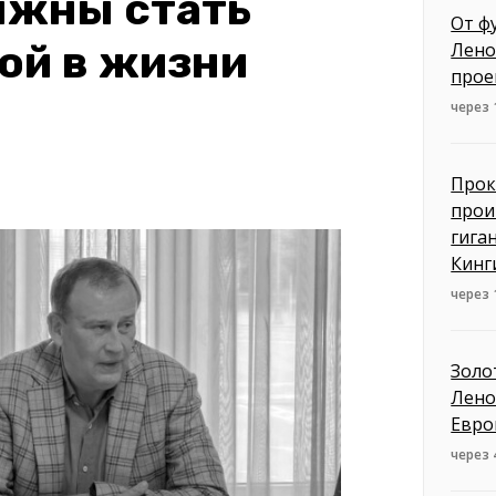
лжны стать
От ф
ой в жизни
Лено
прое
через 
Прок
прои
гига
Кинг
через 
Золо
Лено
Евро
через 