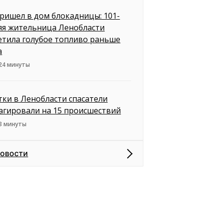
пришел в дом блокадницы: 101-
яя жительница Ленобласти
етила голубое топливо раньше
а
 24 минуты
утки в Ленобласти спасатели
агировали на 15 происшествий
3 минуты
новости