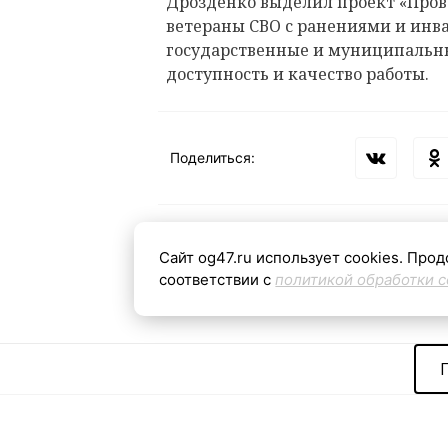
Дрозденко выделил проект «Пров
ветераны СВО с ранениями и ин
государственные и муниципальн
доступность и качество работы.
Поделиться:
Сайт og47.ru использует cookies. Прод
Теги:
соответствии с
политикой обработки c
Контактная
«Общая газета
С