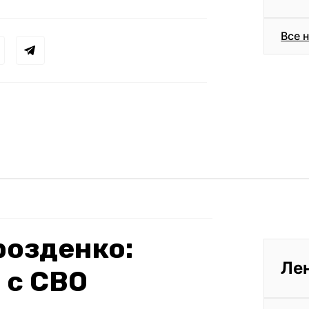
Все 
розденко:
Ле
 с СВО