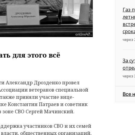
Газ 
летн
встр
срок
через
ть для этого всё
За с
отре
через 
ти Александр Дрозденко провел
 Ассоциации ветеранов специальной
Все 
 также приняли участие вице-
ке Константин Патраев и советник
в зоне СВО Сергей Мачинский.
оддержка участников СВО и их семей
 власти, общественных организаций,