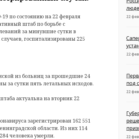
Росс
люде
-19 по состоянию на 22 февраля
22 фев
тивный штаб по борьбе с
леваний за минувшие сутки в
Сапе
х случаев, госпитализированы 225
уста
22 фев
Перв
ской из больниц за прошедшие 24
под 
ны за сутки пять летальных исходов.
22 фев
таба актуальна на вторник 22
Губе
онавируса зарегистрирован 162 551
реше
енинградской области. Из них 114
приз
284 человека умерли.
22 фев