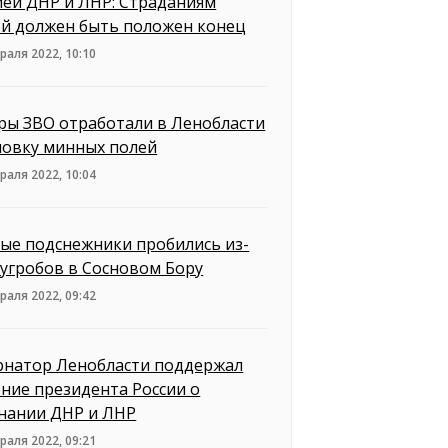
ией ДНР и ЛНР: Страданиям
й должен быть положен конец
раля 2022, 10:10
ры ЗВО отработали в Ленобласти
новку минных полей
раля 2022, 10:04
ые подснежники пробились из-
сугробов в Сосновом Бору
раля 2022, 09:42
рнатор Ленобласти поддержал
ние президента России о
нании ДНР и ЛНР
раля 2022, 09:21