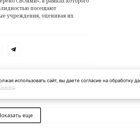
ерено СВОими», в рамках которого
валидностью посещают
ые учреждения, оценивая их
олжая использовать сайт, вы даете согласие на обработку д
ookies
.
Показать еще
видетельство о регистрации средства массовой информации ЭЛ № ФС 77 - 910