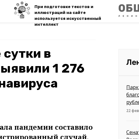
При подготовке текстов и
иллюстраций на сайте
используется искусственный
интеллект
 сутки в
Ле
ыявили 1 276
навируса
Парк
благ
рубл
22 фев
чала пандемии составило
Сена
егистрированный случай.