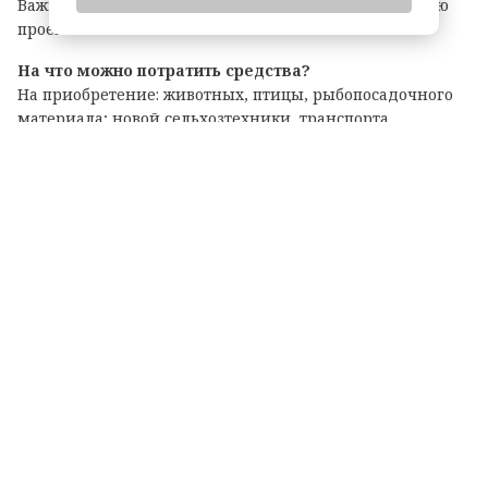
Важно: грант покрывает до 90% затрат на реализацию
проекта.
На что можно потратить средства?
На приобретение: животных, птицы, рыбопосадочного
материала; новой сельхозтехники, транспорта,
оборудования для переработки продукции; семян и
посадочного материала.
Подробные условия и перечень документов
опубликованы на официальном портале комитета по
АПК. Там же можно подать заявку на участие.
Теги: