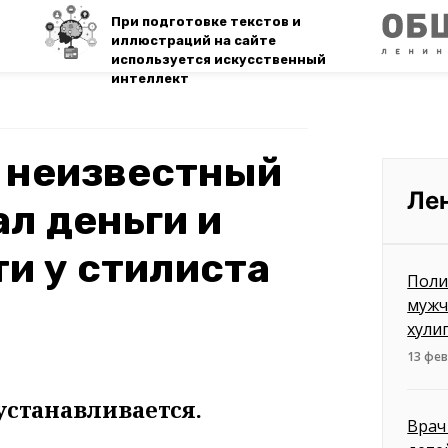
При подготовке текстов и
иллюстраций на сайте
используется искусственный
интеллект
 неизвестный
Ле
л деньги и
и у стилиста
Поли
мужч
хули
13 фев
устанавливается.
Врач