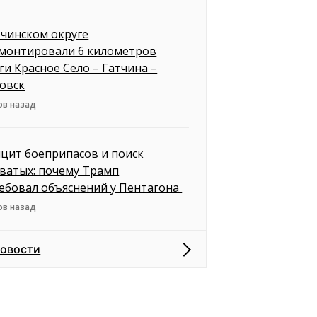
тчинском округе
монтировали 6 километров
ги Красное Село – Гатчина –
овск
ов назад
цит боеприпасов и поиск
ватых: почему Трамп
ебовал объяснений у Пентагона
ов назад
новости