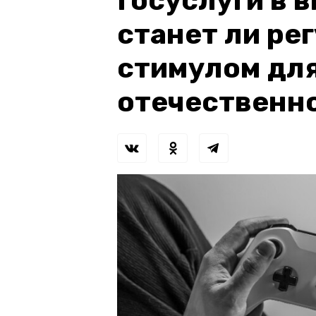
Госуслуги в 
станет ли ре
стимулом для
отечественн