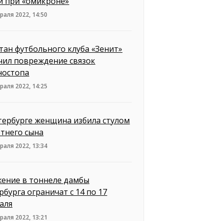
й при «омикроне»
раля 2022, 14:50
тан футбольного клуба «Зенит»
чил повреждение связок
ностопа
раля 2022, 14:25
тербурге женщина избила стулом
етнего сына
раля 2022, 13:34
ение в тоннеле дамбы
рбурга ограничат с 14 по 17
аля
раля 2022, 13:21