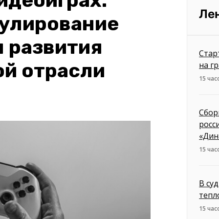
видеоиграх:
Ле
гулирование
 развития
Стар
ой отрасли
на г
15 час
Сбор
росс
«Дин
15 час
В су
тепл
15 час