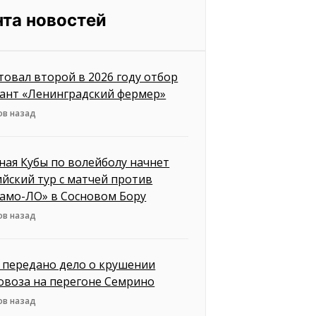
нта новостей
товал второй в 2026 году отбор
рант «Ленинградский фермер»
ов назад
ная Кубы по волейболу начнет
ийский тур с матчей против
амо-ЛО» в Сосновом Бору
ов назад
д передано дело о крушении
овоза на перегоне Семрино
ов назад