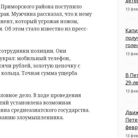
дете
ю Приморского района поступило
13 фев
рая. Мужчина рассказал, что к нему
иент, который угрожая ножом,
. Об этом стало известно из пресс-
Капи
полу
голе
сотрудники полиции. Они
13 фев
украл: мобильный телефон,
сячи рублей, золотую цепочку с
х кольца. Точная сумма ущерба
В Пе
29-л
13 фев
ловное дело. В ходе проведения
тий установлена возможная
ина среднеазиатского государства.
Движ
ржанию злоумышленника.
Пете
февр
13 фев