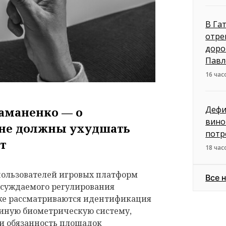
В Га
отре
доро
Павл
16 час
Дефи
аманенко — о
вино
 не должны ухудшать
потр
ыт
18 час
пользователей игровых платформ
Все 
обсуждаемого регулирования
кже рассматриваются идентификация
диную биометрическую систему,
 и обязанность площадок