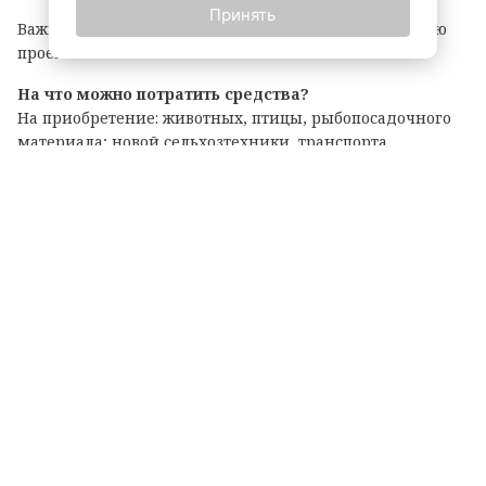
Принять
Важно: грант покрывает до 90% затрат на реализацию
проекта.
На что можно потратить средства?
На приобретение: животных, птицы, рыбопосадочного
материала; новой сельхозтехники, транспорта,
оборудования для переработки продукции; семян и
посадочного материала.
Подробные условия и перечень документов
опубликованы на официальном портале комитета по
АПК. Там же можно подать заявку на участие.
Теги: