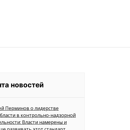
нта новостей
ей Перминов о лидерстве
бласти в контрольно-надзорной
ельности: Власти намерены и
ше развивать этот стандарт