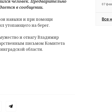
лился человек. Предварительно
07 фев
едается в сообщении.
вои навыки и при помощи
Все 
л утопающего на берег.
мужество и отвагу Владимир
дарственным письмом Комитета
инградской области.