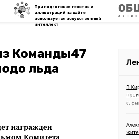
При подготовке текстов и
иллюстраций на сайте
используется искусственный
интеллект
из Команды47
Ле
подо льда
В Ки
прои
08 фев
Алек
ет награжден
жите
сьмом Комитета