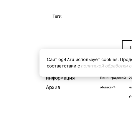
Теги:
Сайт og47.ru использует cookies. Прод
соответствии с
политикой обработки c
Контактная
«Общая газета
С
информация
Ленинградской
2
Архив
области»
м
У
i