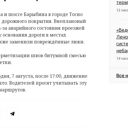
терм
12 час
 и шоссе Барыбина в городе Тосно
е дорожного покрытия. Внеплановый
з-за аварийного состояния проезжей
«Вед
 основания дороги в местах
Лено
акже заменили повреждённые люки.
сист
неба
герметизации швов битумной смесью
14 час
етки.
Все 
дня, 7 августа, после 17:00, движение
ыто. Водителей просят учитывать эту
маршрутов.