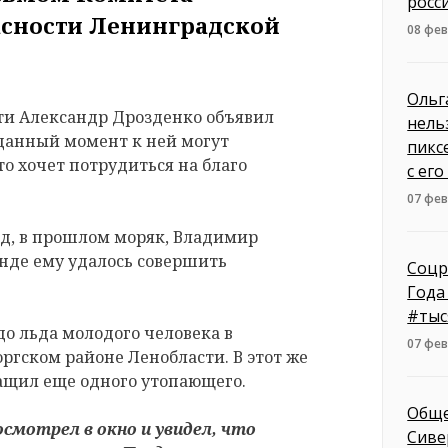
росс
асности Ленинградской
08 фев
Ольг
ти Александр Дрозденко объявил
нель
 данный момент к ней могут
пикс
о хочет потрудиться на благо
с ег
07 фев
од, в прошлом моряк, Владимир
анде ему удалось совершить
Соцр
Года
#тыс
одо льда молодого человека в
07 фев
ргском районе Ленобласти. В этот же
ащил еще одного утопающего.
Обще
осмотрел в окно и увидел, что
Сиве