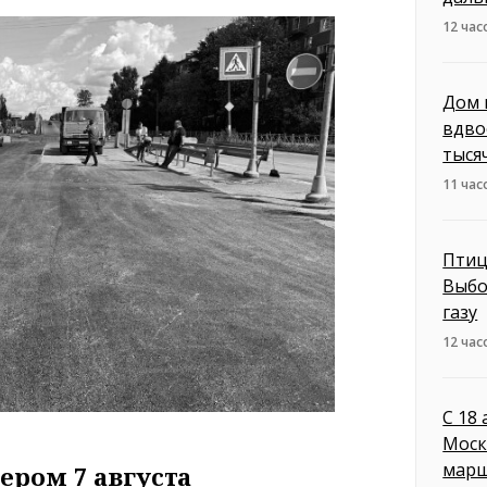
12 час
Дом 
вдво
тыся
11 час
Птиц
Выбо
газу
12 час
С 18
Моск
марш
ером 7 августа