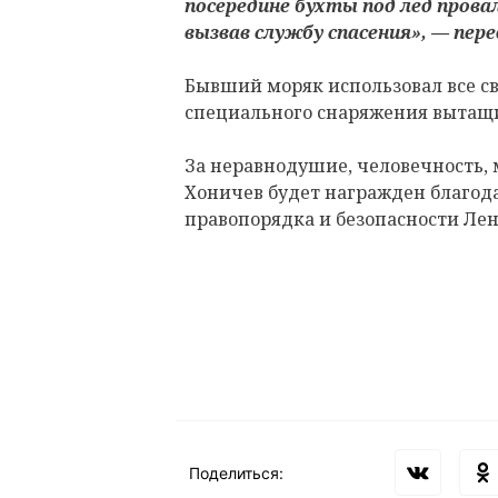
посередине бухты под лед прова
вызвав службу спасения», — пер
Бывший моряк использовал все с
специального снаряжения вытащи
За неравнодушие, человечность, 
Хоничев будет награжден благо
правопорядка и безопасности Лен
Поделиться: