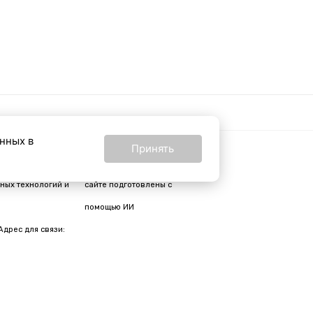
анных в
Принять
16+
24 от 24 февраля
Все материалы на
ных технологий и
сайте подготовлены с
помощью ИИ
Адрес для связи: