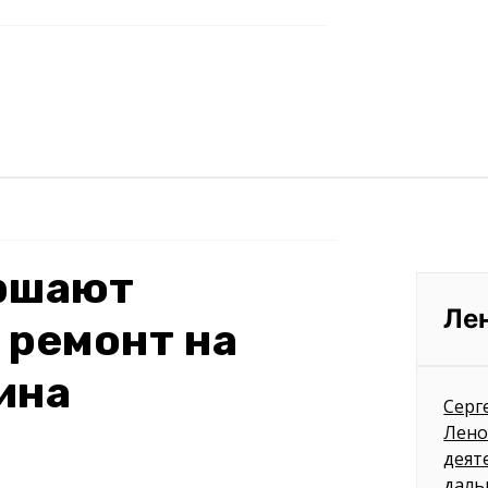
ершают
Ле
 ремонт на
ина
Серг
Лено
деят
даль