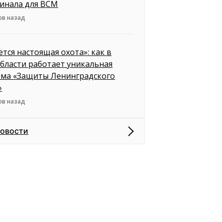
инала для ВСМ
ов назад
ется настоящая охота»: как в
бласти работает уникальная
ема «Защиты Ленинградского
»
ов назад
новости