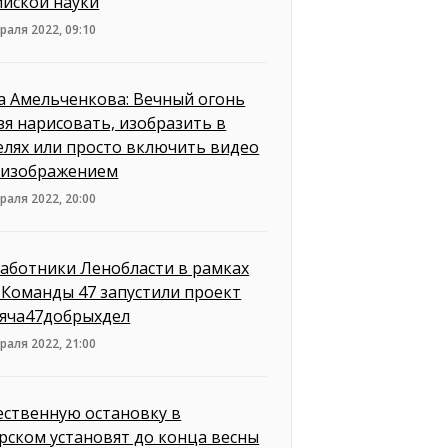
ийской науки
раля 2022, 09:10
а Амельченкова: Вечный огонь
зя нарисовать, изобразить в
елях или просто включить видео
о изображением
раля 2022, 20:00
аботники Ленобласти в рамках
 Команды 47 запустили проект
яча47добрыхдел
раля 2022, 21:00
ственную остановку в
рском установят до конца весны