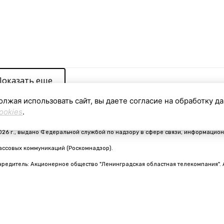
Показать еще
олжая использовать сайт, вы даете согласие на обработку д
ookies
.
видетельство о регистрации средства массовой информации ЭЛ № ФС 77 - 910
026 г., выдано Федеральной службой по надзору в сфере связи, информацион
ассовых коммуникаций (Роскомнадзор).
чредитель: Акционерное общество "Ленинградская областная телекомпания". 
nfo@online47.ru