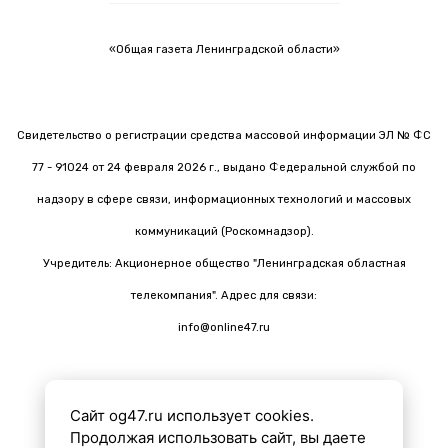
«Общая газета Ленинградской области»
Свидетельство о регистрации средства массовой информации ЭЛ № ФС
77 - 91024 от 24 февраля 2026 г., выдано Федеральной службой по
надзору в сфере связи, информационных технологий и массовых
коммуникаций (Роскомнадзор).
Учредитель: Акционерное общество "Ленинградская областная
телекомпания". Адрес для связи:
info@online47.ru
Сайт og47.ru использует cookies.
Все материалы на сайте подготовлены с помощью ИИ
Продолжая использовать сайт, вы даете