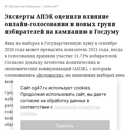
© Валентин Илюшин / Online47
Эксперты АПЭК оценили влияние
онлайн-голосования и новых групп
избирателей на кампанию в Госдуму
Явка на выборах в Государственную думу в сентябре
2026 года может превысить показатель 2021 года, когда
в голосовании приняли участие 51,72% избирателей.
Согласно докладу Агентства политических и
экономических коммуникаций (АПЭК), с которым
ознакомились
«Ведомости»
, на нынешних выборах явка
может составить 54–58%.
Сайт og47.ru использует cookies.
Среди факторов, способных повысить активность
Продолжая использовать сайт, вы даете
избирателей, аналитики называют более широкое
согласие на обработку данных в
распространение дистанционного электронного
соответствии с
политикой обработки
голосования и вовлечение в кампанию новых групп
cookies
.
колеблющегося электората. При этом рост явки не
обязательно будет связан с усилением протестных
Принять