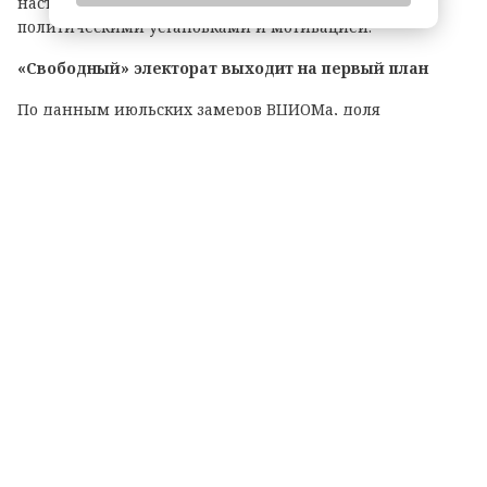
настроений: речь идет о гражданах с разными
политическими установками и мотивацией.
«Свободный» электорат выходит на первый план
По данным июльских замеров ВЦИОМа, доля
респондентов, которые затруднились ответить, за кого
проголосовали бы на выборах, выросла с 11,2 до 14,7%. В
АПЭК считают, что именно эта группа может заметно
повлиять на итоговое распределение голосов между
партиями.
По оценке аналитиков, увеличение поддержки за счет
колеблющихся избирателей может составить до 1,5
процентного пункта для «Единой России», КПРФ и
«Новых людей». ЛДПР и «Яблоко» при благоприятном
сценарии могут прибавить до 1 процентного пункта.
«Доля колеблющегося электората в последние три месяца
несколько выросла, а явка, вероятно, будет выше, чем в
2021 г., и несколько выше, чем ожидалось на старте
парламентской кампании — 2026», — заявил генеральный