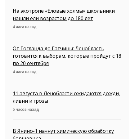
На экотропе «Еловые холмы» школьники
нашли ели возрастом до 180 лет
4 часа назад
От Гогланда до Гатчины: Ленобласть
готовится к выборам, которые пройдут с 18
по 20 сентября
4 часа назад
11 августа в Ленобласти ожидаются дожди,
ливни и грозы
5 часов назад
В Янино-1 начнут химическую обработку
борщевика