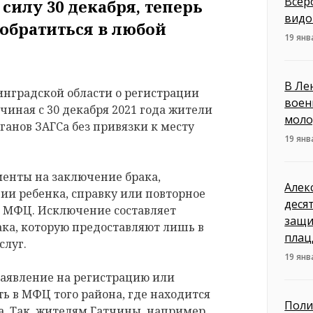
Всер
силу 30 декабря, теперь
видо
обратиться в любой
19 янв
В Ле
нградской области о регистрации
воен
чиная с 30 декабря 2021 года жители
моло
ганов ЗАГСа без привязки к месту
19 янв
енты на заключение брака,
Алек
ии ребенка, справку или повторное
деся
м МФЦ. Исключение составляет
защи
ака, которую предоставляют лишь в
плац
слуг.
19 янв
заявление на регистрацию или
ь в МФЦ того района, где находится
Поли
. Так, жителям Гатчины, например,