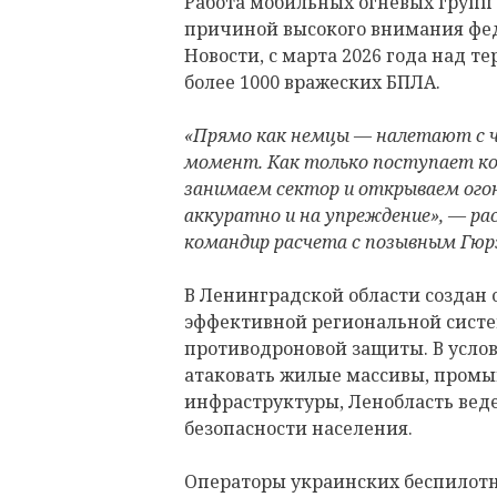
Работа мобильных огневых групп 
причиной высокого внимания фед
Новости, с марта 2026 года над т
более 1000 вражеских БПЛА.
«Прямо как немцы — налетают с ч
момент. Как только поступает ко
занимаем сектор и открываем ого
аккуратно и на упреждение», — рас
командир расчета с позывным Гюр
В Ленинградской области создан 
эффективной региональной сист
противодроновой защиты. В услов
атаковать жилые массивы, пром
инфраструктуры, Ленобласть вед
безопасности населения.
Операторы украинских беспилотн