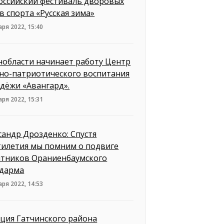
оссийский фестиваль дворовых
в спорта «Русская зима»
аря 2022, 15:40
нобласти начинает работу Центр
но-патриотического воспитания
дёжи «Авангард».
аря 2022, 15:31
сандр Дрозденко: Спустя
тилетия мы помним о подвиге
тников Ораниенбаумского
дарма
аря 2022, 14:53
ция Гатчинского района