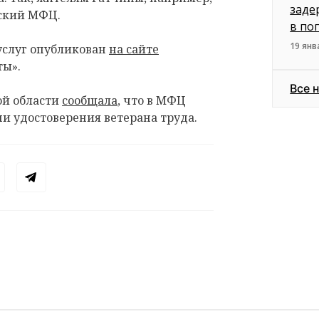
заде
нский МФЦ.
в по
19 янв
услуг опубликован
на сайте
ты».
Все 
ой области
сообщала
, что в МФЦ
и удостоверения ветерана труда.