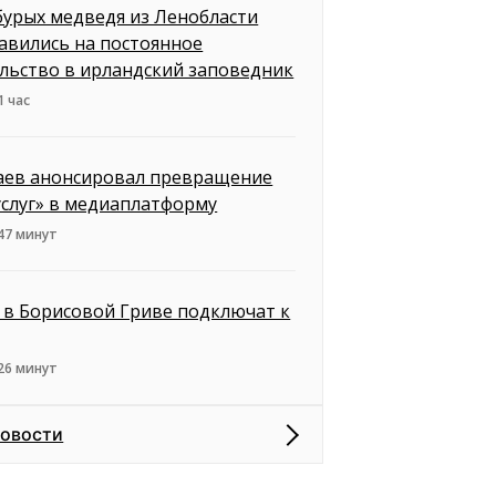
бурых медведя из Ленобласти
авились на постоянное
льство в ирландский заповедник
1 час
ев анонсировал превращение
услуг» в медиаплатформу
47 минут
 в Борисовой Гриве подключат к
26 минут
новости