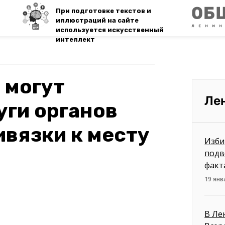
При подготовке текстов и
иллюстраций на сайте
используется искусственный
интеллект
 могут
Ле
уги органов
ивязки к месту
Изби
подв
факт
19 янв
В Ле