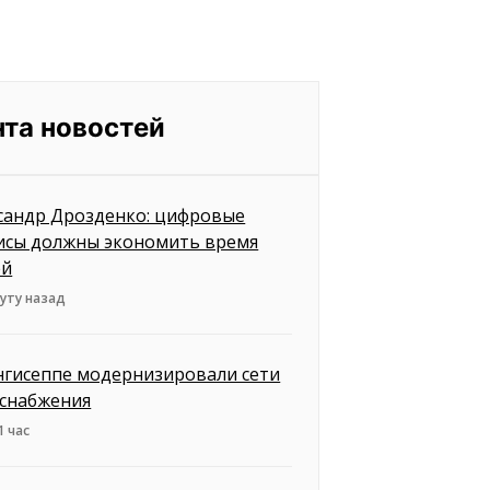
нта новостей
сандр Дрозденко: цифровые
исы должны экономить время
ей
уту назад
нгисеппе модернизировали сети
снабжения
1 час