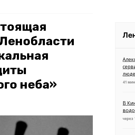
стоящая
Ле
в Ленобласти
кальная
Алек
щиты
серв
люд
ого неба»
41 мин
В Ки
водо
через 