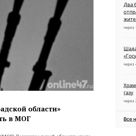
Два 
отпр
жите
через 
Шада
«Гос
через 
Храм
газу
через 
адской области»
ть в МОГ
Все 