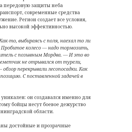
а передовую защиты неба
анспорт, современные средства
жение. Регион создает все условия,
льно высокой эффективностью.
к-то, выбираясь с поля, наехал то ли
й. Пробитое колесо — надо тормозить,
итель с позывным Мордва. — И это во
леметчик не отрывался от турели,
 обзор перекрывали лесопосадки. Как
позицию. С поставленной задачей в
уникален: он создавался именно для
этому бойцы несут боевое дежурство
нинградской области.
аны достойные и прозрачные