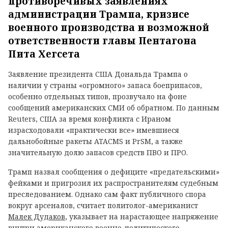
противоречивых заявлениях
администрации Трампа, кризисе
военного производства и возможной
ответственности главы Пентагона
Пита Хегсета
Заявление президента США Дональда Трампа о
наличии у страны «огромного» запаса боеприпасов,
особенно отдельных типов, прозвучало на фоне
сообщений американских СМИ об обратном. По данным
Reuters, США за время конфликта с Ираном
израсходовали «практически все» имевшиеся
дальнобойные ракеты ATACMS и PrSM, а также
значительную долю запасов средств ПВО и ПРО.
Трамп назвал сообщения о дефиците «предательскими»
фейками и пригрозил их распространителям судебным
преследованием. Однако сам факт публичного спора
вокруг арсеналов, считает политолог-американист
Малек Дудаков
, указывает на нарастающее напряжение
внутри американского военно-политического