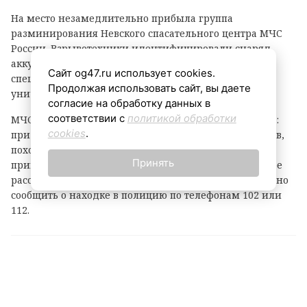
На место незамедлительно прибыла группа
разминирования Невского спасательного центра МЧС
России. Взрывотехники идентифицировали снаряд,
аккуратно извлекли его и вывезли на
Сайт og47.ru использует cookies.
специализированный полигон, где боеприпас был
Продолжая использовать сайт, вы даете
уничтожен путем контролируемого подрыва.
согласие на обработку данных в
соответствии с
политикой обработки
МЧС России обращается к жителям и гостям региона:
cookies
.
при обнаружении любых подозрительных предметов,
похожих на боеприпасы, категорически запрещается
Принять
прикасаться к ним. Необходимо отойти на безопасное
расстояние, предупредить окружающих и немедленно
сообщить о находке в полицию по телефонам 102 или
112.