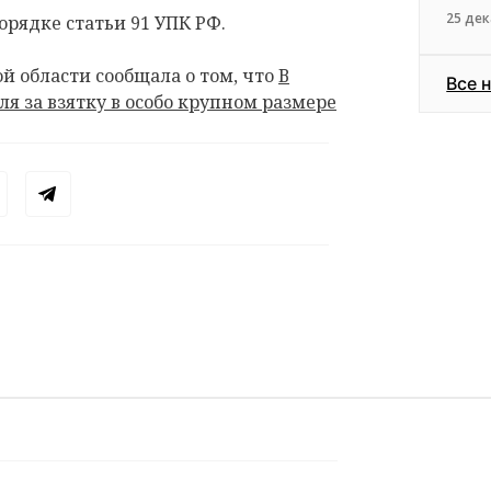
25 дек
рядке статьи 91 УПК РФ.
й области сообщала о том, что
В
Все 
я за взятку в особо крупном размере