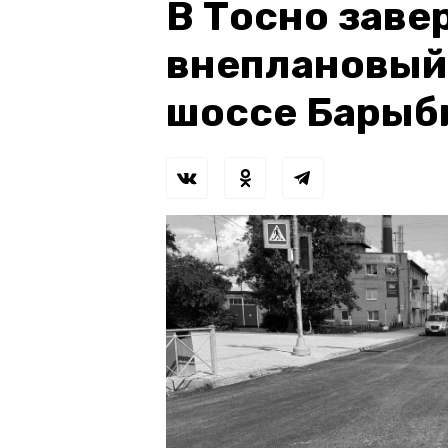
В Тосно зав
внеплановый
шоссе Барыб