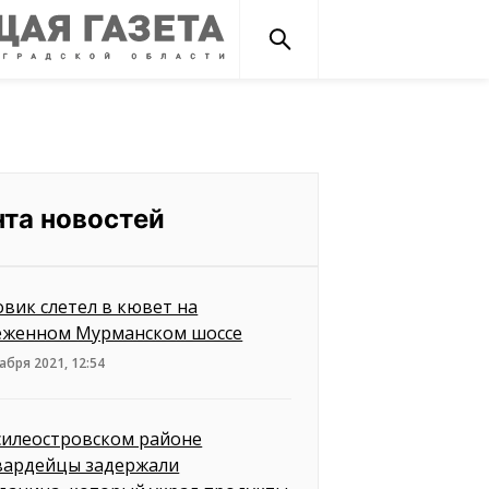
нта новостей
овик слетел в кювет на
еженном Мурманском шоссе
абря 2021, 12:54
силеостровском районе
вардейцы задержали