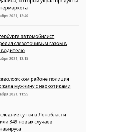
данина, который украл продукты
ипермаркета
абря 2021, 12:40
тербурге автомобилист
релил слезоточивым газом в
 водителю
абря 2021, 12:15
севоложском районе полиция
ржала мужчину с наркотиками
абря 2021, 11:55
оследние сутки в Ленобласти
или 349 новых случаев
навируса