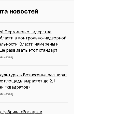
нта новостей
ей Перминов о лидерстве
бласти в контрольно-надзорной
ельности: Власти намерены и
ше развивать этот стандарт
ов назад
культуры в Вознесенье расширят
е: площадь вырастет до 2,1
чи «квадратов»
ов назад
ефабрика «Роскар» в