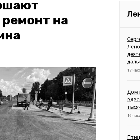
ершают
Ле
 ремонт на
ина
Серг
Лено
деят
даль
17 час
Дом 
вдво
тыся
16 час
Птиц