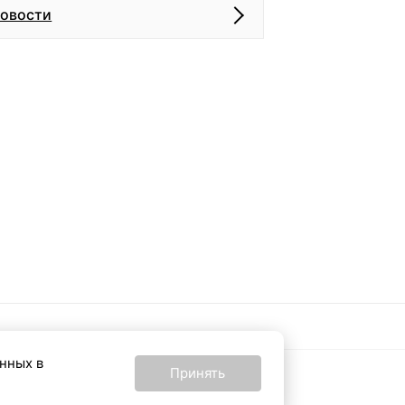
новости
анных в
Принять
16+
24 от 24 февраля
Все материалы на