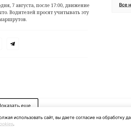
Все 
дня, 7 августа, после 17:00, движение
ыто. Водителей просят учитывать эту
маршрутов.
Показать еще
олжая использовать сайт, вы даете согласие на обработку д
ookies
.
видетельство о регистрации средства массовой информации ЭЛ № ФС 77 - 910