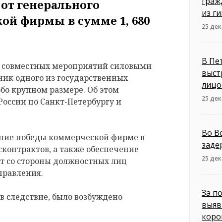
граж
 от генерального
из г
ой фирмы в сумме 1, 680
25 дек
В Пе
ате совместных мероприятий силовыми
выст
ник одного из государственных
лицо
обо крупном размере. Об этом
25 дек
России по Санкт-Петербургу и
Во В
чение победы коммерческой фирме в
заде
сконтрактов, а также обеспечение
25 дек
т со стороны должностных лиц
правления.
За п
в следствие, было возбуждено
выяв
коро