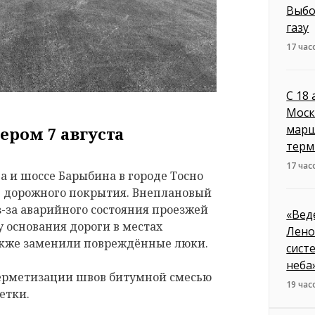
Выбо
газу
17 час
С 18
Моск
марш
ером 7 августа
терм
17 час
 и шоссе Барыбина в городе Тосно
е дорожного покрытия. Внеплановый
з-за аварийного состояния проезжей
«Вед
 основания дороги в местах
Лено
акже заменили повреждённые люки.
сист
неба
герметизации швов битумной смесью
19 час
етки.