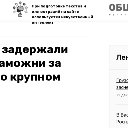
При подготовке текстов и
иллюстраций на сайте
используется искусственный
интеллект
е задержали
Ле
таможни за
бо крупном
Груз
засн
25 дек
В Ва
Росг