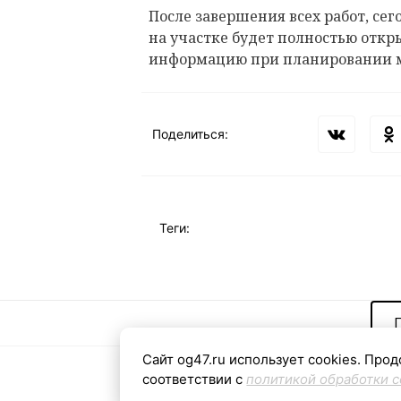
После завершения всех работ, сего
на участке будет полностью откр
информацию при планировании 
Поделиться:
Теги:
Сайт og47.ru использует cookies. Прод
соответствии с
политикой обработки c
Контактная
«Общая газета
С