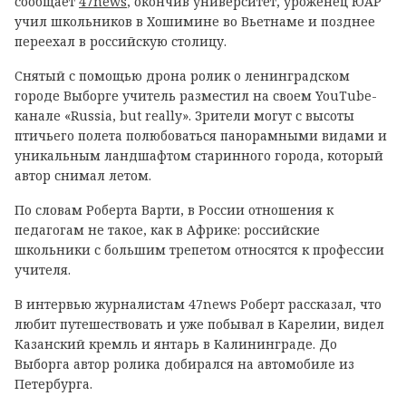
сообщает
47news
, окончив университет, уроженец ЮАР
учил школьников в Хошимине во Вьетнаме и позднее
переехал в российскую столицу.
Снятый с помощью дрона ролик о ленинградском
городе Выборге учитель разместил на своем YouTube-
канале «Russia, but really». Зрители могут с высоты
птичьего полета полюбоваться панорамными видами и
уникальным ландшафтом старинного города, который
автор снимал летом.
По словам Роберта Варти, в России отношения к
педагогам не такое, как в Африке: российские
школьники с большим трепетом относятся к профессии
учителя.
В интервью журналистам 47news Роберт рассказал, что
любит путешествовать и уже побывал в Карелии, видел
Казанский кремль и янтарь в Калининграде. До
Выборга автор ролика добирался на автомобиле из
Петербурга.