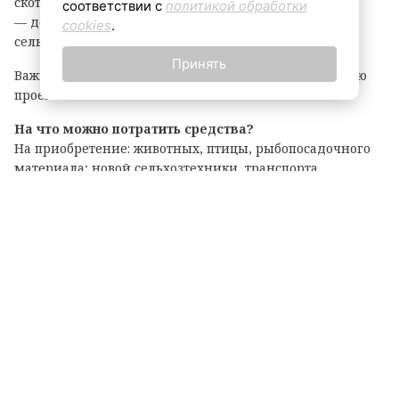
скота, выращивание картофеля или овощей;
соответствии с
политикой обработки
— до 6 млн рублей — на все остальные виды
cookies
.
сельскохозяйственной деятельности.
Принять
Важно: грант покрывает до 90% затрат на реализацию
проекта.
На что можно потратить средства?
На приобретение: животных, птицы, рыбопосадочного
материала; новой сельхозтехники, транспорта,
оборудования для переработки продукции; семян и
посадочного материала.
Подробные условия и перечень документов
опубликованы на официальном портале комитета по
АПК. Там же можно подать заявку на участие.