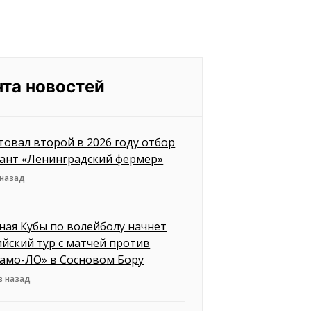
нта новостей
товал второй в 2026 году отбор
рант «Ленинградский фермер»
 назад
ная Кубы по волейболу начнет
ийский тур с матчей против
амо-ЛО» в Сосновом Бору
в назад