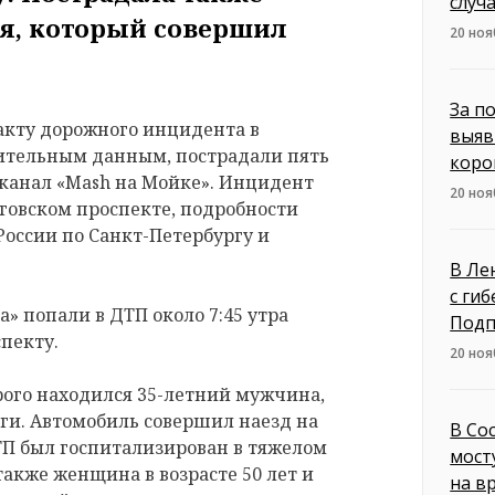
случ
я, который совершил
20 ноя
За п
акту дорожного инцидента в
выяв
рительным данным, пострадали пять
коро
-канал «Mash на Мойке». Инцидент
20 ноя
говском проспекте, подробности
России по Санкт-Петербургу и
В Ле
с ги
а» попали в ДТП около 7:45 утра
Под
спекту.
20 ноя
рого находился 35-летний мужчина,
ги. Автомобиль совершил наезд на
В Со
ТП был госпитализирован в тяжелом
мост
также женщина в возрасте 50 лет и
на в