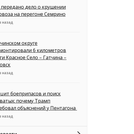
д передано дело о крушении
овоза на перегоне Семрино
в назад
тчинском округе
монтировали 6 километров
ги Красное Село – Гатчина –
овск
в назад
цит боеприпасов и поиск
ватых: почему Трамп
ебовал объяснений у Пентагона
в назад