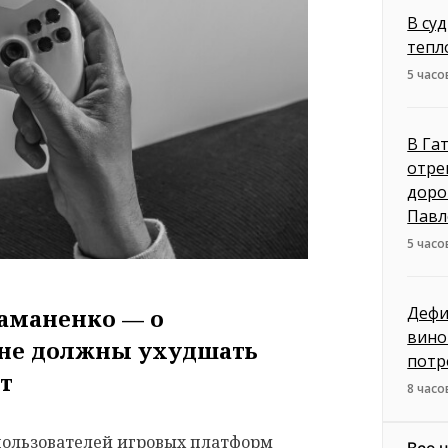
В су
тепл
5 часо
В Га
отре
доро
Павл
5 часо
Дефи
аманенко — о
вино
 не должны ухудшать
потр
ыт
8 часо
пользователей игровых платформ