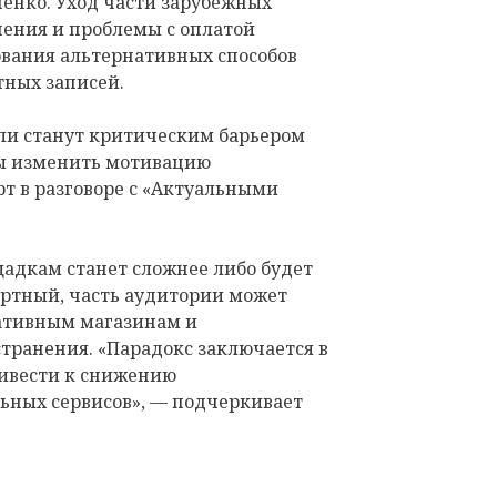
енко. Уход части зарубежных
ения и проблемы с оплатой
вания альтернативных способов
тных записей.
 ли станут критическим барьером
ны изменить мотивацию
рт в разговоре с «Актуальными
адкам станет сложнее либо будет
ртный, часть аудитории может
ативным магазинам и
ранения. «Парадокс заключается в
ривести к снижению
ьных сервисов», — подчеркивает