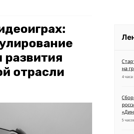
видеоиграх:
Ле
гулирование
 развития
Стар
ой отрасли
на г
4 часа
Сбор
росс
«Дин
5 часо