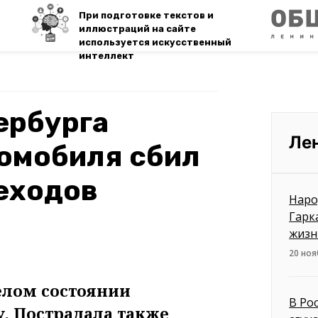
При подготовке текстов и
иллюстраций на сайте
используется искусственный
интеллект
ербурга
Ле
омобиля сбил
еходов
Наро
Гарк
жизн
20 ноя
елом состоянии
В Ро
. Пострадала также