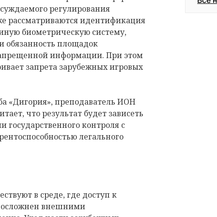
Все 
обсуждаемого регулирования
кже рассматриваются идентификация
диную биометрическую систему,
 и обязанность площадок
запрещенной информации. При этом
ривает запрета зарубежных игровых
ба «Дигория», преподаватель ИОН
ает, что результат будет зависеть
ели государственного контроля с
урентоспособностью легального
ствуют в среде, где доступ к
у осложнен внешними