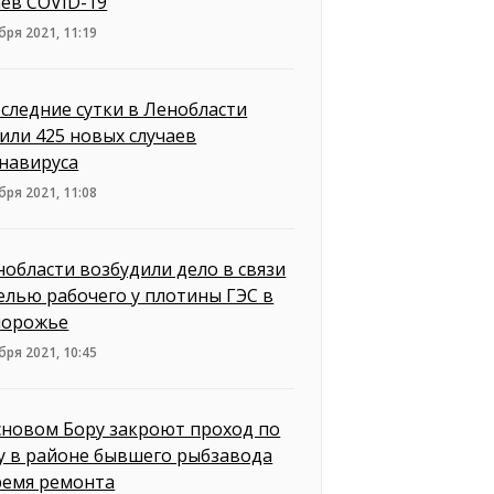
аев COVID-19
бря 2021, 11:19
оследние сутки в Ленобласти
или 425 новых случаев
навируса
бря 2021, 11:08
нобласти возбудили дело в связи
белью рабочего у плотины ГЭС в
порожье
бря 2021, 10:45
сновом Бору закроют проход по
у в районе бывшего рыбзавода
ремя ремонта