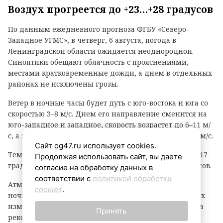
Воздух прогреется до +23…+28 градусов
По данным ежедневного прогноза ФГБУ «Северо-
Западное УГМС», в четверг, 6 августа, погода в
Ленинградской области ожидается неоднородной.
Синоптики обещают облачность с прояснениями,
местами кратковременные дожди, а днем в отдельных
районах не исключены грозы.
Ветер в ночные часы будет дуть с юго-востока и юга со
скоростью 3–8 м/с. Днем его направление сменится на
юго-западное и западное, скорость возрастет до 6–11 м/
с, а в прибрежных зонах порывы могут достигать 15 м/с.
Сайт og47.ru использует cookies.
Температурный фон в ночное время составит +12…+17
Продолжая использовать сайт, вы даете
градусов, днем воздух прогреется до +23…+28 градусов.
согласие на обработку данных в
соответствии с
политикой обработки
Атмосферное давление, как уточняют метеорологи,
cookies
.
ночью будет понижаться, однако днем существенных
изменений не ожидается. Жителям и гостям региона
Принять
рекомендуют быть внимательными при непогоде и