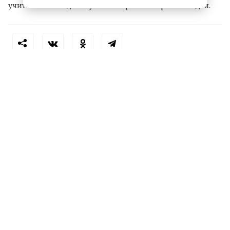
учитывать погодные условия при планировании дел.
Теги:
Лента новостей
Определены номера партий в бюллетенях
на выборах в Госдуму
13 часов назад