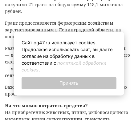
получили 21 грант на общую сумму 118,1 миллиона
рублей.
Грант предоставляется фермерским хозяйствам,
зарегистрированным в Ленинградской области, на
конкурсной основе.
Сайт og47.ru использует cookies.
Размер гранта зависит от направления деятельности:
Продолжая использовать сайт, вы даете
— до 8 млн рублей — на разведение крупного рогатого
согласие на обработку данных в
скота, выращивание картофеля или овощей;
соответствии с
политикой обработки
— до 6 млн рублей — на все остальные виды
cookies
.
сельскохозяйственной деятельности.
Принять
Важно: грант покрывает до 90% затрат на реализацию
проекта.
На что можно потратить средства?
На приобретение: животных, птицы, рыбопосадочного
материала; новой сельхозтехники, транспорта,
оборудования для переработки продукции; семян и
посадочного материала.