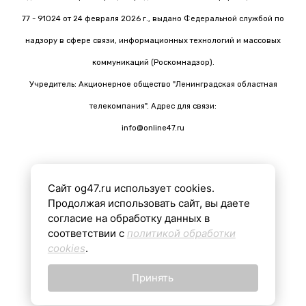
77 - 91024 от 24 февраля 2026 г., выдано Федеральной службой по
надзору в сфере связи, информационных технологий и массовых
коммуникаций (Роскомнадзор).
Учредитель: Акционерное общество "Ленинградская областная
телекомпания". Адрес для связи:
info@online47.ru
Сайт og47.ru использует cookies.
Все материалы на сайте подготовлены с помощью ИИ
Продолжая использовать сайт, вы даете
согласие на обработку данных в
соответствии с
политикой обработки
16+
cookies
.
Принять